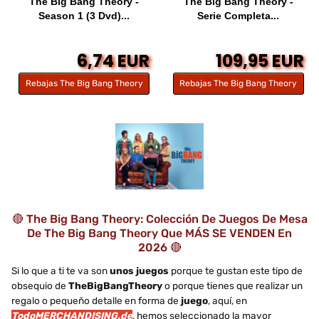
The Big Bang Theory -
The Big Bang Theory -
Season 1 (3 Dvd)...
Serie Completa...
6,74 EUR
109,95 EUR
Rebajas The Big Bang Theory
Rebajas The Big Bang Theory
🔴 The Big Bang Theory: Colección De Juegos De Mesa
De The Big Bang Theory Que MÁS SE VENDEN En
2026 🔴
Si lo que a ti te va son
unos juegos
porque te gustan este tipo de
obsequio de
TheBigBangTheory
o porque tienes que realizar un
regalo o pequeño detalle en forma de
juego
, aquí, en
TodoMERCHANDISING.de
, hemos seleccionado la mayor