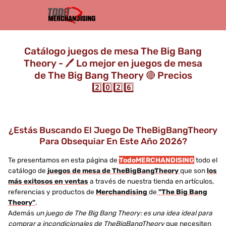
Catálogo juegos de mesa The Big Bang
Theory - 🖊️ Lo mejor en juegos de mesa
de The Big Bang Theory 🔴 Precios
2️⃣0️⃣2️⃣6️⃣
¿Estás Buscando El Juego De TheBigBangTheory
Para Obsequiar En Este Año 2026?
Te presentamos en esta página de
TodoMERCHANDISING
todo el
catálogo de
juegos de mesa de TheBigBangTheory
que son
los
más exitosos en ventas
a través de nuestra tienda en artículos,
referencias y productos de
Merchandising
de
"The Big Bang
Theory"
.
Además
un juego de The Big Bang Theory: es una idea ideal para
comprar a incondicionales de TheBigBangTheory
que necesiten