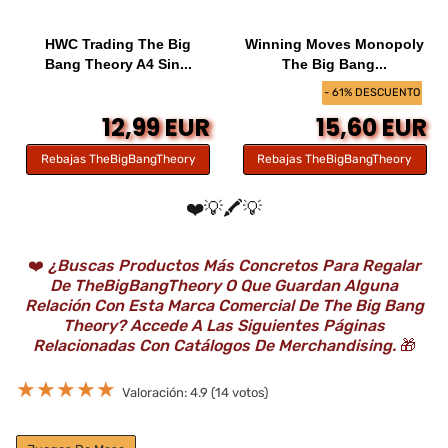
HWC Trading The Big
Winning Moves Monopoly
Bang Theory A4 Sin...
The Big Bang...
- 61% DESCUENTO
12,99 EUR
15,60 EUR
Rebajas TheBigBangTheory
Rebajas TheBigBangTheory
❤️💡🖍️💡
❤️
¿Buscas Productos Más Concretos Para Regalar
De TheBigBangTheory O Que Guardan Alguna
Relación Con Esta Marca Comercial De The Big Bang
Theory? Accede A Las Siguientes Páginas
Relacionadas Con Catálogos De Merchandising.
🎁
★
★
★
★
★
Valoración: 4.9 (14 votos)