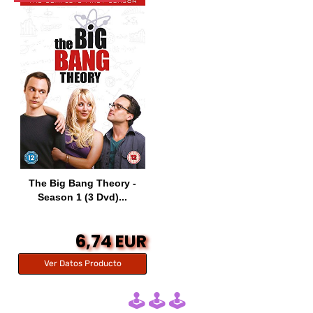
The Big Bang Theory -
Season 1 (3 Dvd)...
6,74 EUR
Ver Datos Producto
🕹️ 🕹️ 🕹️