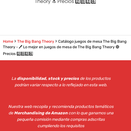
Theory 🔝 Precios 2️⃣0️⃣2️⃣6️⃣
Home
The Big Bang Theory
Catálogo juegos de mesa The Big Bang
Theory - 🖊️ Lo mejor en juegos de mesa de The Big Bang Theory 🔴
Precios 2️⃣0️⃣2️⃣6️⃣
La
disponibilidad, stock y precios
de los productos
podrían variar respecto a lo reflejado en esta web
.
Nuestra web recopila y recomienda productos temáticos
de
Merchandising de Amazon
con lo que ganamos una
pequeña comisión mediante compras adscritas
cumpliendo los requisitos