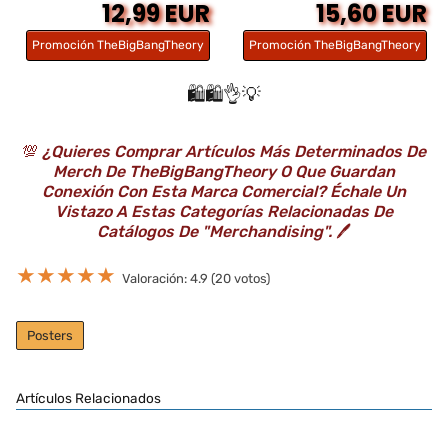
12,99 EUR
15,60 EUR
Promoción TheBigBangTheory
Promoción TheBigBangTheory
🛍️🛍️👌💡
💯
¿Quieres Comprar Artículos Más Determinados De
Merch De TheBigBangTheory O Que Guardan
Conexión Con Esta Marca Comercial? Échale Un
Vistazo A Estas Categorías Relacionadas De
Catálogos De "Merchandising".
🖊️
★
★
★
★
★
Valoración: 4.9 (20 votos)
Posters
Artículos Relacionados