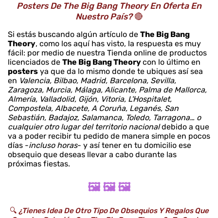
Posters De The Big Bang Theory En Oferta En
Nuestro País?
🔴
Si estás buscando algún artículo de
The Big Bang
Theory
, como los aquí has visto, la respuesta es muy
fácil: por medio de nuestra Tienda online de productos
licenciados de
The Big Bang Theory
con lo último en
posters
ya que da lo mismo donde te ubiques así sea
en
Valencia, Bilbao, Madrid, Barcelona, Sevilla,
Zaragoza, Murcia, Málaga, Alicante, Palma de Mallorca,
Almería, Valladolid, Gijón, Vitoria, L'Hospitalet,
Compostela, Albacete, A Coruña, Leganés, San
Sebastián, Badajoz, Salamanca, Toledo, Tarragona… o
cualquier otro lugar del territorio nacional
debido a que
va a poder recibir tu pedido de manera simple en pocos
días -
incluso horas
- y así tener en tu domicilio ese
obsequio que deseas llevar a cabo durante las
próximas fiestas.
🖼️ 🖼️ 🖼️
🔍
¿Tienes Idea De Otro Tipo De Obsequios Y Regalos Que