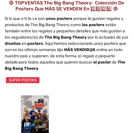
🔴 TOPVENTAS The Big Bang Theory: Colección De
Posters Que MÁS SE VENDEN En 2️⃣0️⃣2️⃣6️⃣ 🔴
Si lo que a ti te va son
unos posters
porque te gustan regalos y
productos de The Big Bang Theory como
los posters
están
también entre los regalos y pequeños detalles que más gustan a
los seguidores/as de
The Big Bang Theory
por lo actuales de sus
diseños
en
posters
. Aquí hemos seleccionado unos posters que
son en las últimas semanas l@s
MÁS VENDID@S
online en todo
nuestro país y suponen, de esta forma, el
regalo o pequeño
detalle
para todos aquellos que quieren buscar
el poster
de
The
Big Bang Theory
.
SÚPER POSTERS