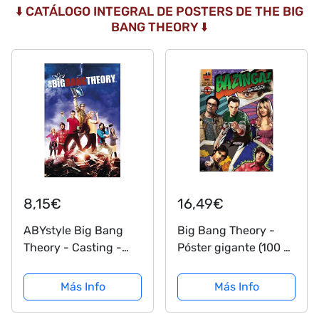
⬇️ CATÁLOGO INTEGRAL DE POSTERS DE THE BIG
BANG THEORY ⬇️
8,15€
16,49€
ABYstyle Big Bang
Big Bang Theory -
Theory - Casting -
Póster gigante (100 x
Poster 91x61cm
140 cm)
Más Info
Más Info