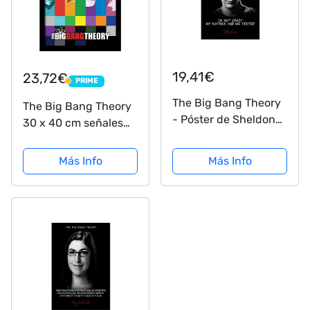
19,41€
23,72€
PRIME
PRIME
The Big Bang Theory
The Big Bang Theory
- Póster de Sheldon
30 x 40 cm señales
Cooper, 1 lienzo para
impresión enmarcada
decoración de pared,
Más Info
Más Info
para sala de estar,
decoración del hogar,
30 x 45 cm