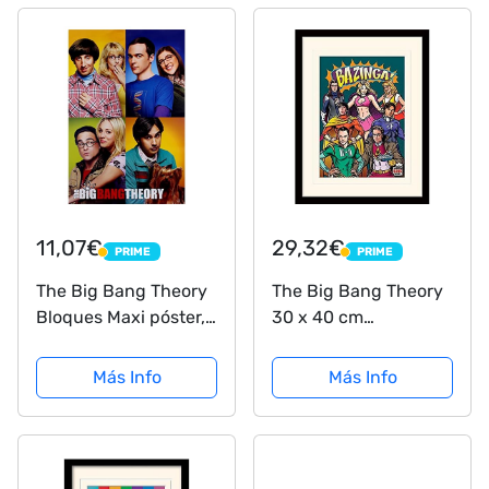
11,07€
29,32€
PRIME
PRIME
PRIME
PRIME
The Big Bang Theory
The Big Bang Theory
Bloques Maxi póster,
30 x 40 cm
Madera, Multicolor
superhéroes montado
y impresión
Más Info
Más Info
enmarcada