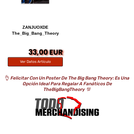
ZANJUOXDE
The_Big_Bang_Theory
Póster...
33,00 EUR
Ver Datos Artículo
👌
Felicitar Con Un Poster De The Big Bang Theory: Es Una
Opción Ideal Para Regalar A Fanáticos De
TheBigBangTheory
💯