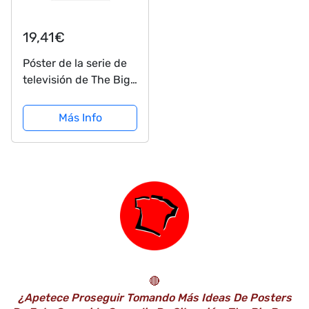
19,41€
Póster de la serie de
televisión de The Big
Bang Theory de Amy
Farrah Fowler, con
Más Info
citas de lona,
decoración de
dormitorio, deportes,
paisaje, oficina,...
🔴
¿Apetece Proseguir Tomando Más Ideas De Posters