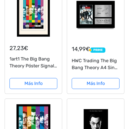
27,23€
14,99€
PRIME
PRIME
1art1 The Big Bang
HWC Trading The Big
Theory Póster Signals
Bang Theory A4 Sin
Cuadro Enmarcado
Marco Regalo De
con Fine
Visualización De
Más Info
Más Info
Passepartout |
Fotos De Impresión
Cuadros De Pared |
De Imagen Impresa
En Un Marco De
Autógrafo Firmado
Imagen 40x30 cm
por Ventiladores De
Programa...