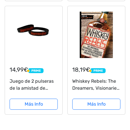
14,99€
18,19€
PRIME
PRIME
PRIME
PRIME
Juego de 2 pulseras
Whiskey Rebels: The
de la amistad de
Dreamers, Visionaries
Jägermeister de
& Badasses Who Are
silicona.
Revolutionizing
Más Info
Más Info
American Whiskey