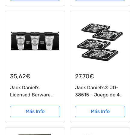
35,62€
27,70€
Jack Daniel's
Jack Daniel's® JD-
Licensed Barware
38515 - Juego de 4
Vaso de chupito,
posavasos de goma
juego de 3
PVC
Más Info
Más Info