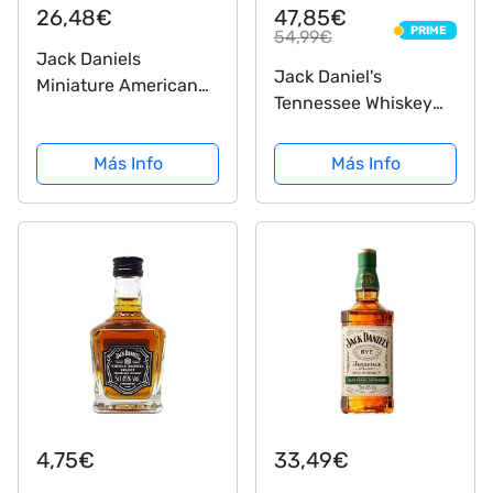
26,48€
47,85€
PRIME
54,99€
PRIME
Jack Daniels
Jack Daniel's
Miniature American
Tennessee Whiskey
Bourbon Whiskey 5cl
Estuche Guitarra -
Miniature - 10 Pack
Jack Daniel's Old N. 7
Más Info
Más Info
- 1 Botella de 700 ml
4,75€
33,49€