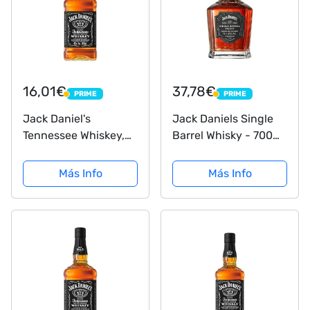
16,01€
37,78€
PRIME
PRIME
PRIME
PRIME
Jack Daniel's
Jack Daniels Single
Tennessee Whiskey,
Barrel Whisky - 700
50 cl, Cristal
ml
Más Info
Más Info