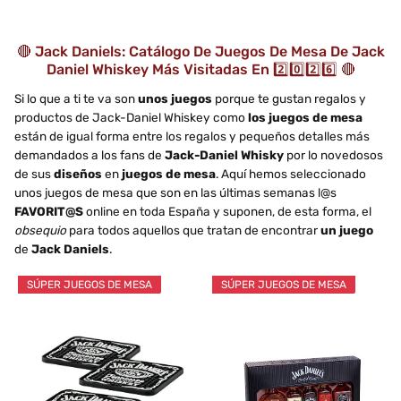
🔴 Jack Daniels: Catálogo De Juegos De Mesa De Jack
Daniel Whiskey Más Visitadas En 2️⃣0️⃣2️⃣6️⃣ 🔴
Si lo que a ti te va son
unos juegos
porque te gustan regalos y
productos de Jack-Daniel Whiskey como
los juegos de mesa
están de igual forma entre los regalos y pequeños detalles más
demandados a los fans de
Jack-Daniel Whisky
por lo novedosos
de sus
diseños
en
juegos de mesa
. Aquí hemos seleccionado
unos juegos de mesa que son en las últimas semanas l@s
FAVORIT@S
online en toda España y suponen, de esta forma, el
obsequio
para todos aquellos que tratan de encontrar
un juego
de
Jack Daniels
.
SÚPER JUEGOS DE MESA
SÚPER JUEGOS DE MESA