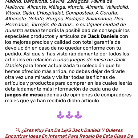
Madrid, Barcelona, Sevilla, Zaragoza, Palma de
Mallorca, Alicante, Málaga, Murcia, Almería, Valladolid,
Vitoria, Gijón, L'Hospitalet, Compostela, A Coruña,
Albacete, Getafe, Burgos, Badajoz, Salamanca, Dos
Hermanas, Torrejón de Ardoz… o cualquier ciudad de
nuestro estado
tendrás la posibilidad de conseguir los
especiales productos y artículos de
Jack Daniels
con
los mejores precios y calidad con total garantía de
devolución en caso de no quedar conforme con tu
pedido. Así que si has visto rápidamente por todos los
artículos en relación a
unos juegos de mesa de Jack
Daniels
para tener actualizada tu colección que te
hemos ofrecido más arriba, no debes dejar de tirarle
otra vez una mirada y visitar todas las fichas de
artículos y productos para comprar en las cuales leerás
detalladamente más información de cada una de
juegos de mesa
además de opiniones de compradores
reales que ya han recibido dicho artículo.
🕹️ 🕹️ 🕹️
🔍
¿Eres Muy Fan De L@s Jack Daniels Y Quieres
Encontrar Ideas En Internet Para Regalo De Esta Clase De