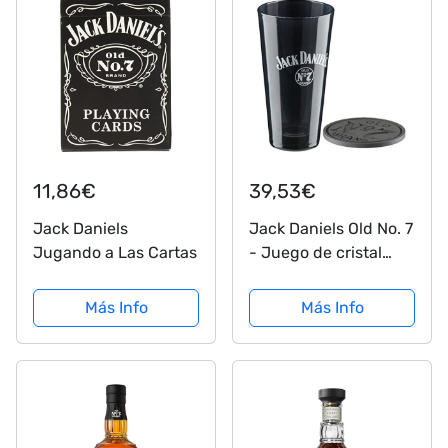
11,86€
39,53€
Jack Daniels
Jack Daniels Old No. 7
Jugando a Las Cartas
- Juego de cristal
para mezclar whisky
(cristal, color negro
Más Info
Más Info