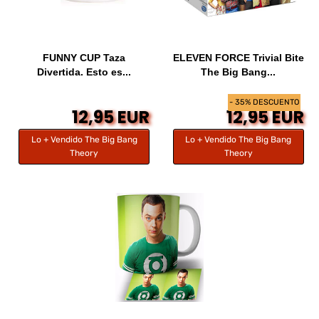
FUNNY CUP Taza
ELEVEN FORCE Trivial Bite
Divertida. Esto es...
The Big Bang...
- 35% DESCUENTO
12,95 EUR
12,95 EUR
Lo + Vendido The Big Bang
Lo + Vendido The Big Bang
Theory
Theory