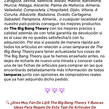
Zaragoza, Sevilla, Valencia, Bilbao, Madrid, Barcelona,
Murcia, Málaga, Alicante, Palma de Mallorca, Almería,
Valladolid, Compostela, L'Hospitalet, Gijón, Vitoria, A
Coruña, Albacete, Badalona, Oviedo, Cartagena,
Sabadell, Pamplona, Almería… o cualquier localidad de
nuestro país
podrás conseguir los mejores productos
de
The Big Bang Theory
con los mejores precios y
calidad además de con total garantía de devolución si
es el caso de no quedes satisfecha/o con tu
adquisición. Por eso si pasaste de manera rápida por
todos los artículos en relación a
unas lamparas de The
Big Bang Theory
para tener actualizada tus cosas de
The Big Bang Theory que te hemos enseñado antes, no
dejes de echarle de nuevo una mirada y conocer cada
una de las fichas de artículos para comprar en las que
encontrarás detalladamente más información de todas
lamparas
junto con opiniones de compradores reales
que ya han adquirido dicho pedido.
💡 💡 💡
🔍
¿Eres Muy Fan De L@s The Big Bang Theory Y Buscas
Ideas Para Regalo De Este Tipo De Artículos De