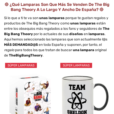
🔴 ¿Qué Lamparas Son Que Más Se Venden De The Big
Bang Theory A Lo Largo Y Ancho De España? 🔴
Si lo que a ti te va son
unas lamparas
porque te gustan regalos y
productos de The Big Bang Theory como
unas lamparas
están
entre los obsequios más regalados a los fans y seguidores de
The
Big Bang Theory
por lo actuales de sus
diseños
en
lamparas
.
Aquí hemos seleccionado las lamparas que son actualmente l@s
MÁS DEMANDAD@S
en toda España y suponen, por tanto, el
regalo
para todos los que tratan de buscar
una lampara
original
de
TheBigBangTheory
.
SÚPER LAMPARAS
SÚPER LAMPARAS