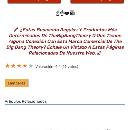
☝️☝️❤️🛍️
🖍️
¿Estás Buscando Regalos Y Productos Más
Determinados De TheBigBangTheory O Que Tienen
Alguna Conexión Con Esta Marca Comercial De The
Big Bang Theory? Échale Un Vistazo A Estas Páginas
Relacionadas De Nuestra Web.
🎁
★
★
★
★
★
Valoración: 4.4 (19 votos)
Lamparas
Artículos Relacionados