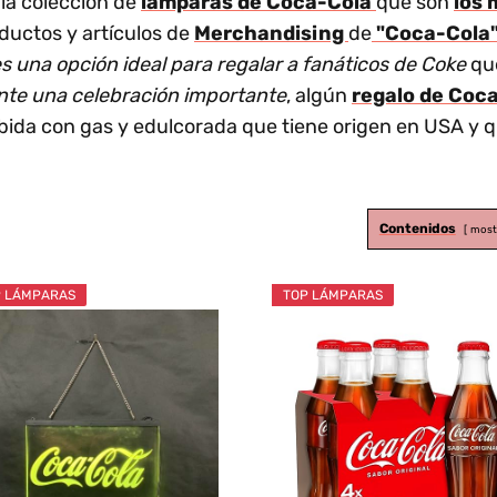
la colección de
lámparas de Coca-Cola
que son
los 
oductos y artículos de
Merchandising
de
"Coca-Cola
 una opción ideal para regalar a fanáticos de Coke
qu
ante una celebración importante
, algún
regalo de Coc
bida con gas y edulcorada que tiene origen en USA y 
Contenidos
most
 LÁMPARAS
TOP LÁMPARAS