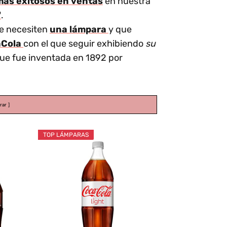
más exitosos en ventas
en nuestra
"
.
e necesiten
una lámpara
y que
aCola
con el que seguir exhibiendo
su
que fue inventada en 1892 por
rar
TOP LÁMPARAS