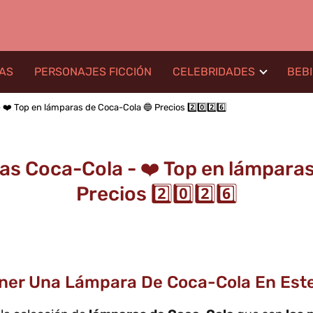
LAS
PERSONAJES FICCIÓN
CELEBRIDADES
BEB
❤️ Top en lámparas de Coca-Cola 🔵 Precios 2️⃣0️⃣2️⃣6️⃣
as Coca-Cola - ❤️ Top en lámparas
Precios 2️⃣0️⃣2️⃣6️⃣
ener Una Lámpara De Coca-Cola En Est