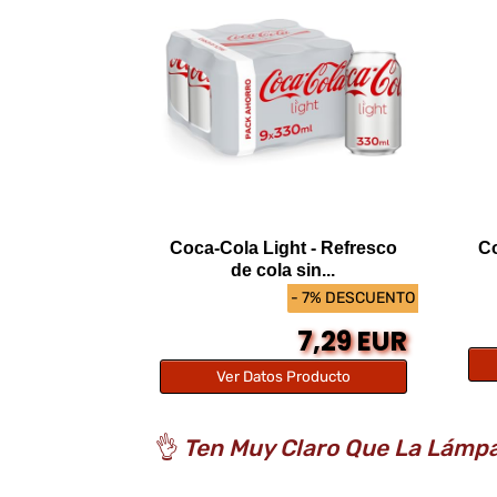
Coca-Cola Light - Refresco
Co
de cola sin...
- 7% DESCUENTO
7,29 EUR
Ver Datos Producto
👌
Ten Muy Claro Que La Lámpa