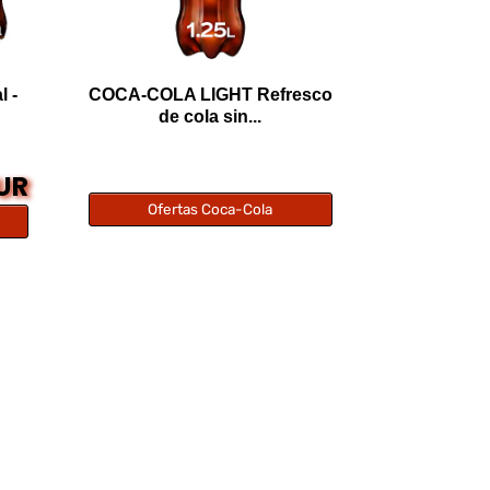
l -
COCA-COLA LIGHT Refresco
de cola sin...
EUR
Ofertas Coca-Cola