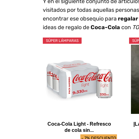
Y en el siguiente conjunto de artícu
visitados por todas aquellas personas
encontrar ese obsequio para
regalar
ideas de regalo de
Coca-Cola
con
TO
SÚPER LÁMPARAS
SÚP
Coca-Cola Light - Refresco
|L
de cola sin...
- 7% DESCUENTO