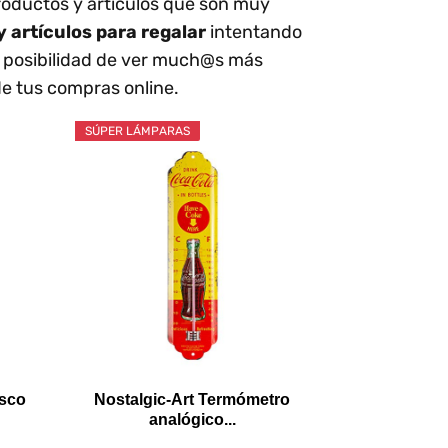
roductos y artículos que son muy
 artículos para regalar
intentando
a posibilidad de ver much@s más
de tus compras online.
SÚPER LÁMPARAS
sco
Nostalgic-Art Termómetro
analógico...