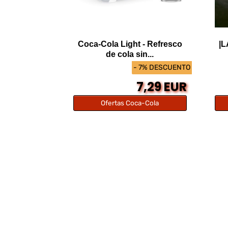
Coca-Cola Light - Refresco
|L
de cola sin...
- 7% DESCUENTO
7,29 EUR
Ofertas Coca-Cola