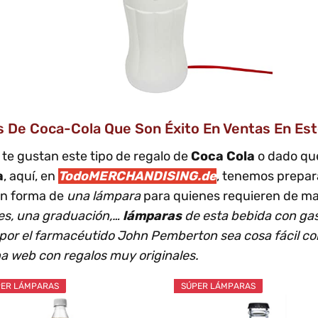
 De Coca-Cola Que Son Éxito En Ventas En Est
te gustan este tipo de regalo de
Coca Cola
o dado que
a
, aquí, en
TodoMERCHANDISING.de
, tenemos prepar
n forma de
una lámpara
para quienes requieren de man
yes, una graduación,…
lámparas
de esta bebida con gas
or el farmacéutido John Pemberton sea cosa fácil con
a web con regalos muy originales.
ER LÁMPARAS
SÚPER LÁMPARAS