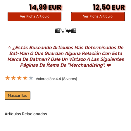
14,99 EUR
12,50 EUR
Ver Ficha Artículo
Ver Ficha Artículo
🛍️💡❤️🛍️
⭐️
¿Estás Buscando Artículos Más Determinados De
Bat-Man O Que Guardan Alguna Relación Con Esta
Marca De Batman? Dale Un Vistazo A Las Siguientes
Páginas De Ítems De "Merchandising".
❤️
★
★
★
★
★
Valoración: 4.4 (8 votos)
Mascarillas
Artículos Relacionados