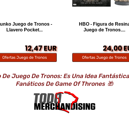
unko Juego de Tronos -
HBO - Figura de Resin
Llavero Pocket...
Juego de Tronos....
12,47 EUR
24,00 
Ofertas Juego de Tronos
Ofertas Juego de Tronos
De Juego De Tronos: Es Una Idea Fantástic
Fanáticos De Game Of Thrones
🎁