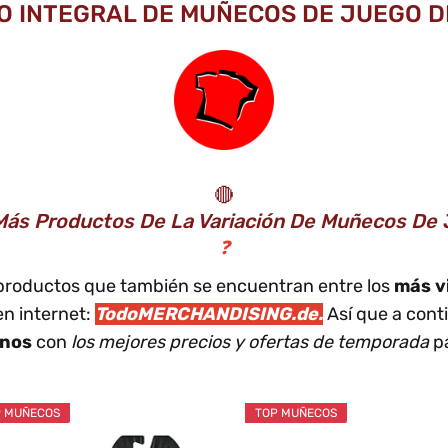
GO INTEGRAL DE MUÑECOS DE JUEGO DE
🔴
Más Productos De La Variación De Muñecos De
❓
 y productos que también se encuentran entre los
más v
en internet:
TodoMERCHANDISING.de.
Así que a conti
onos
con
los mejores precios y ofertas de temporada
pa
 MUÑECOS
TOP MUÑECOS