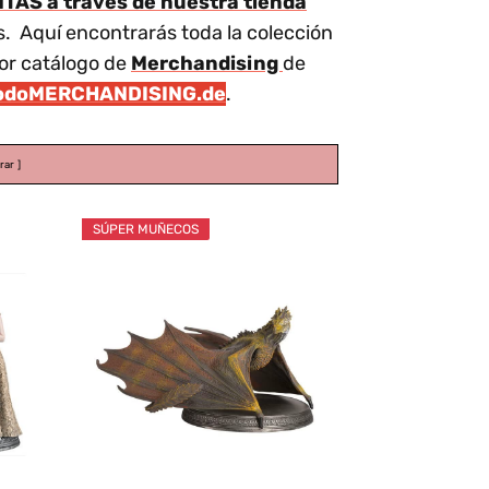
TAS a través de nuestra tienda
. Aquí encontrarás toda la colección
yor catálogo de
Merchandising
de
odoMERCHANDISING.de
.
rar
SÚPER MUÑECOS