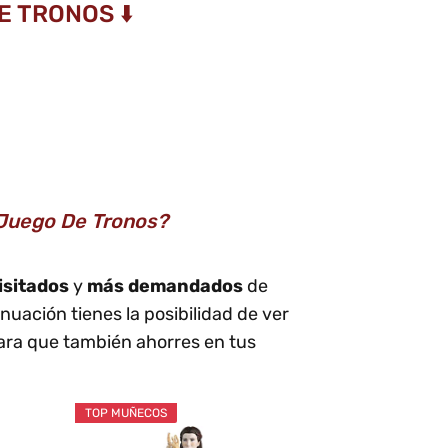
 TRONOS ⬇️
 Juego De Tronos?
isitados
y
más demandados
de
nuación tienes la posibilidad de ver
ra que también ahorres en tus
TOP MUÑECOS