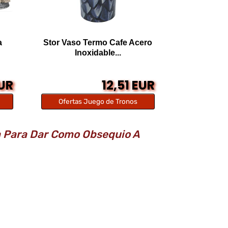
a
Stor Vaso Termo Cafe Acero
Inoxidable...
EUR
12,51 EUR
Ofertas Juego de Tronos
a Para Dar Como Obsequio A