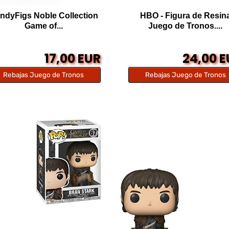
ndyFigs Noble Collection
HBO - Figura de Resin
Game of...
Juego de Tronos....
17,00 EUR
24,00 
Rebajas Juego de Tronos
Rebajas Juego de Tronos