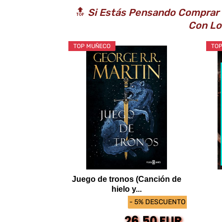
🔝
Si Estás Pensando Comprar 
Con Lo
TOP MUÑECO
TOP
Juego de tronos (Canción de
hielo y...
- 5% DESCUENTO
26,50 EUR