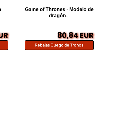
a
Game of Thrones - Modelo de
dragón...
EUR
80,84 EUR
Rebajas Juego de Tronos