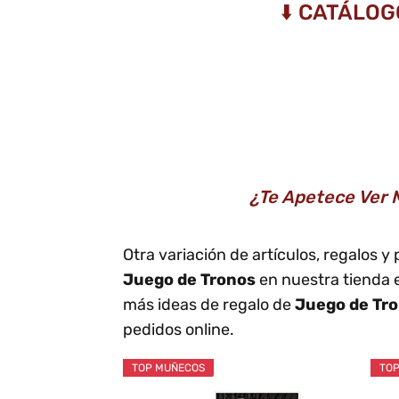
⬇️ CATÁLO
¿Te Apetece Ver 
Otra variación de artículos, regalos
Juego de Tronos
en nuestra tienda 
más ideas de regalo de
Juego de Tr
pedidos online.
TOP MUÑECOS
TOP