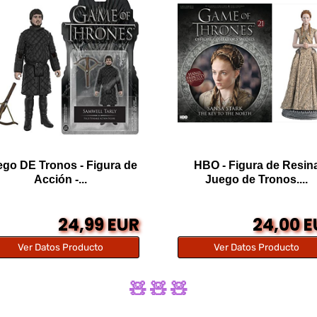
ego DE Tronos - Figura de
HBO - Figura de Resin
Acción -...
Juego de Tronos....
24,99 EUR
24,00 
Ver Datos Producto
Ver Datos Producto
🧸 🧸 🧸