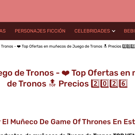
LAS
PERSONAJES FICCIÓN
CELEBRIDADES
BEB
ronos - ❤️ Top Ofertas en muñecos de Juego de Tronos 🔝 Precios 2️⃣0️⃣2️⃣
go de Tronos - ❤️ Top Ofertas en
de Tronos 🔝 Precios 2️⃣0️⃣2️⃣6️⃣
 El Muñeco De Game Of Thrones En Este 