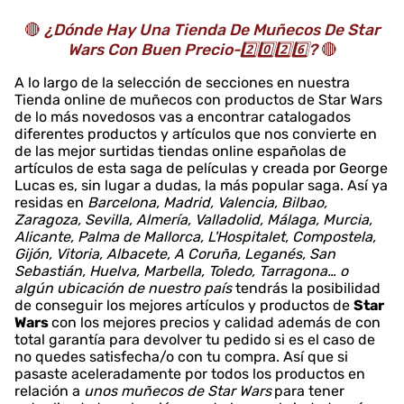
🔴
¿Dónde Hay Una Tienda De Muñecos De Star
Wars Con Buen Precio-2️⃣0️⃣2️⃣6️⃣?
🔴
A lo largo de la selección de secciones en nuestra
Tienda online de muñecos con productos de Star Wars
de lo más novedosos vas a encontrar catalogados
diferentes productos y artículos que nos convierte en
de las mejor surtidas tiendas online españolas de
artículos de esta saga de películas y creada por George
Lucas es, sin lugar a dudas, la más popular saga. Así ya
residas en
Barcelona, Madrid, Valencia, Bilbao,
Zaragoza, Sevilla, Almería, Valladolid, Málaga, Murcia,
Alicante, Palma de Mallorca, L'Hospitalet, Compostela,
Gijón, Vitoria, Albacete, A Coruña, Leganés, San
Sebastián, Huelva, Marbella, Toledo, Tarragona… o
algún ubicación de nuestro país
tendrás la posibilidad
de conseguir los mejores artículos y productos de
Star
Wars
con los mejores precios y calidad además de con
total garantía para devolver tu pedido si es el caso de
no quedes satisfecha/o con tu compra. Así que si
pasaste aceleradamente por todos los productos en
relación a
unos muñecos de Star Wars
para tener