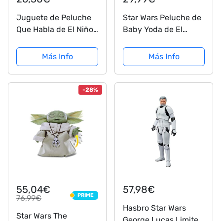
Juguete de Peluche
Star Wars Peluche de
Que Habla de El Niño
Baby Yoda de El
de Star Wars con
Mandaloriano -
Sonidos del Personaje
Cuerpo Blando y Base
Más Info
Más Info
y Accesorios,
Robusta - 28 cm -
Juguete de The
Regalo para Fans y
Mandalorian para
Coleccionistas
-28%
niños a Partir de 3
Adultos y Niños
años
55,04€
57,98€
PRIME
76,99€
PRIME
Hasbro Star Wars
Star Wars The
George Lucas Limited