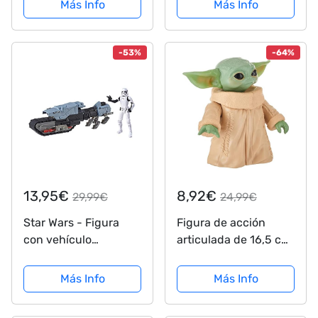
Más Info
Más Info
vehículo de 6 cm,
Juguetes para niños
de 4 años en adelante
-53%
-64%
13,95€
8,92€
29,99€
24,99€
Star Wars - Figura
Figura de acción
con vehículo
articulada de 16,5 cm
Treadspeeders
de El Niño de The
Primera Orden
Mandalorian de Star
Más Info
Más Info
(Hasbro E3030EU4)
Wars, Juguetes para
niños a Partir de 4