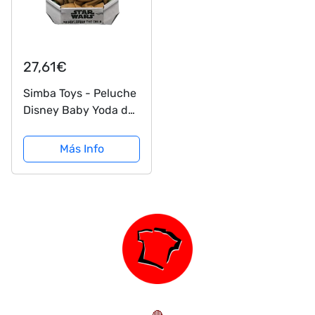
27,61€
Simba Toys - Peluche
Disney Baby Yoda de
la Serie The
Mandalorian de Star
Más Info
Wars, Incluye Cuna,
100% Original, Apto
para Niños y Niñas de
todas las Edades - 25
cm