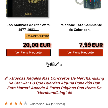
Los Archivos de Star Wars.
Paladone Taza Cambiante
1977-1983....
de Calor con...
- 20% DESCUENTO
20,00 EUR
7,99 EUR
Ver Ficha Producto
Ver Ficha Producto
👌🛍️🖍️⭐️
🖍️
¿Buscas Regalos Más Concretos De Merchandising
De StarWars O Que Guardan Alguna Conexión Con
Esta Marca? Accede A Estas Páginas Con Ítems De
"Merchandising".
🛍️
★
★
★
★
★
Valoración: 4.4 (16 votos)