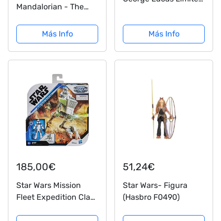
Mandalorian - The
Edition Figure
Child (Baby Yoda)
Muñecos acción,
Electronic Edition
Más Info
Más Info
Multicolor
Unisex Colección de
(FF53735L00)
Figuras Standard
185,00€
51,24€
Star Wars Mission
Star Wars- Figura
Fleet Expedition Class
(Hasbro F0490)
Capitán Rex Clone
Combat Figura y