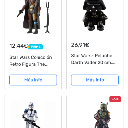
26,91€
12,44€
PRIME
PRIME
Star Wars- Peluche
Star Wars Colección
Darth Vader 20 cm,
Retro Figura The
Color (Mattel GXB27)
Mandalorian (Hasbro
F20195X0)
Más Info
Más Info
-6%