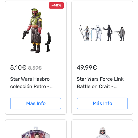
de El Mandaloriano
-40%
para niños a Partir de
4...
5,10€
49,99€
8,59€
Star Wars Hasbro
Star Wars Force Link
colección Retro -
Battle on Crait -
Juguete Boba Fett
Figura de 3.75
(Morak) a Escala de
Pulgadas, Paquete de
Más Info
Más Info
9.5 cm The
4
Mandalorian, Figura
de colección, Edad: 4
+ (F4461)