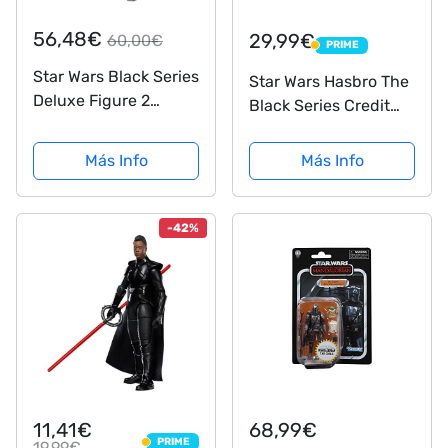
56,48€
29,99€
60,00€
PRIME
PRIME
Star Wars Black Series
Star Wars Hasbro The
Deluxe Figure 2
Black Series Credit
(Hasbro F12715L1)
Collection - The
Mandalorian a Escala
Más Info
Más Info
de 15 cm - Juguete
para niños de 4 años
en adelante (F2893)
-42%
11,41€
68,99€
PRIME
19,99€
PRIME