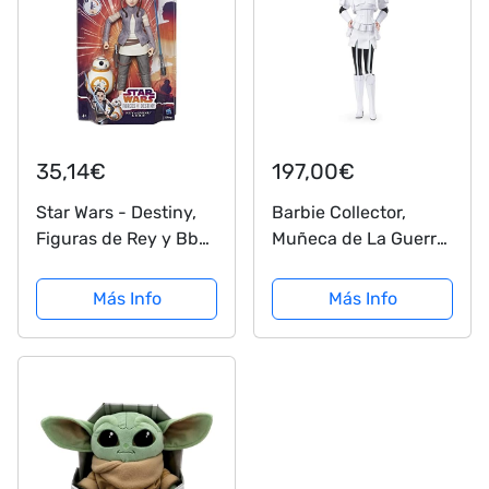
35,14€
197,00€
Star Wars - Destiny,
Barbie Collector,
Figuras de Rey y Bb8
Muñeca de La Guerra
(Hasbro C1628ES0)
de las Galaxias, Star
Wars Storm Trooper
Más Info
Más Info
(Mattel GLY29)