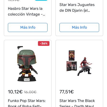
Star Wars Juguetes
Hasbro Star Wars la
de DIN Djarin (el
colección Vintage -
Mandaloriano) y el
Juguete Reva (Third
Niño The Vintage
Sister) a Escala de 9,5
Más Info
Más Info
Collection, Figuras de
cm - OBI-WAN Kenobi
acción de 9,5 cm para
- Figura de acción -
niños a Partir de 4
Edad: 4+
-36%
años
10,12€
77,51€
16,00€
Funko Pop Star Wars:
Star Wars The Black
Book of Boba Fett-
Series - Darth Maul