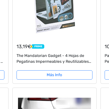
13,19€
1
PRIME
PRIME
The Mandalorian Gadget - 4 Hojas de
Pa
 /
Pegatinas Impermeables y Reutilizables
Pe
ar
de Star Wars (PP7373MAN)
Bl
.
Más Info