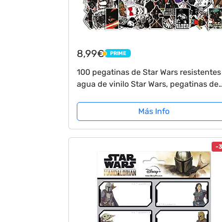
8,99€
PRIME
PRIME
100 pegatinas de Star Wars resistentes 
agua de vinilo Star Wars, pegatinas de
graffiti para portátil, monopatín,
bicicleta, niños
Más Info
-