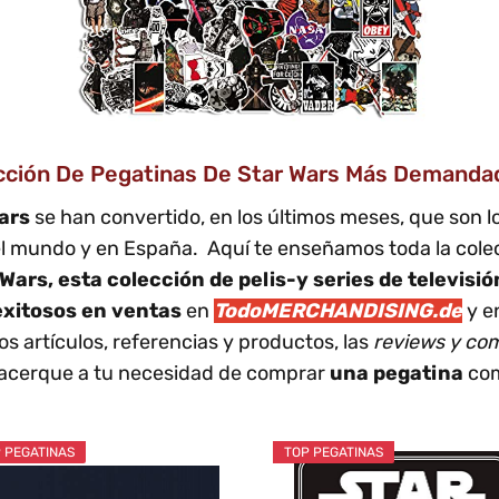
cción De Pegatinas De Star Wars Más Demandadas
ars
se han convertido, en los últimos meses, que son
l mundo y en España. Aquí te enseñamos toda la colecc
Wars, esta colección de pelis-y series de televisi
exitosos en ventas
en
TodoMERCHANDISING.de
y en
os artículos, referencias y productos, las
reviews y co
e acerque a tu necesidad de comprar
una pegatina
com
 PEGATINAS
TOP PEGATINAS