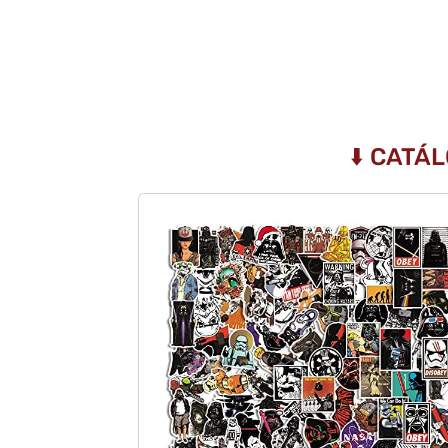
⬇️ CATÁ