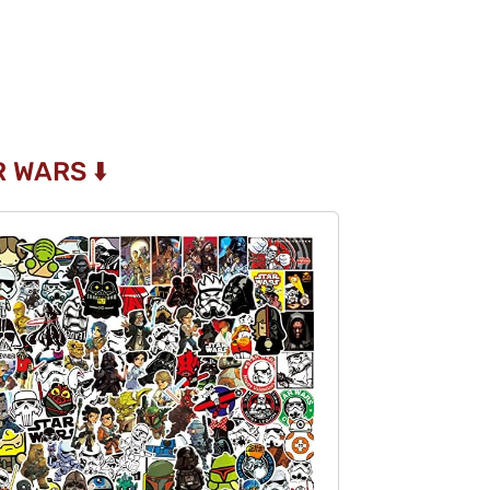
 WARS ⬇️