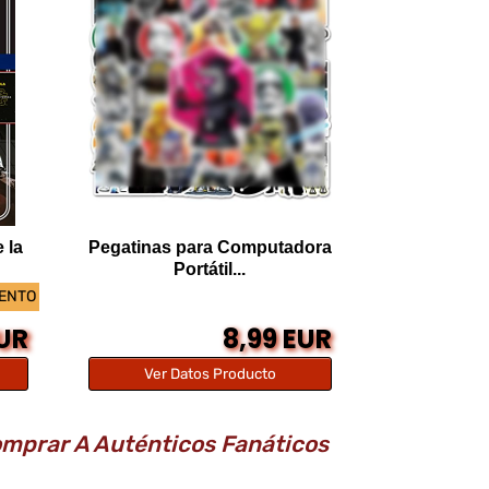
 la
Pegatinas para Computadora
Portátil...
UENTO
EUR
8,99 EUR
Ver Datos Producto
omprar A Auténticos Fanáticos