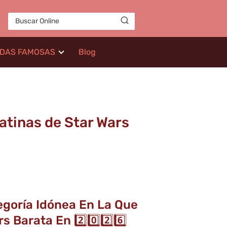
IDAS FAMOSAS
Blog
atinas de Star Wars
egoría Idónea En La Que
Barata En 2️⃣0️⃣2️⃣6️⃣