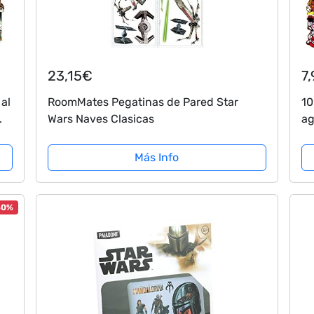
23,15€
7
al
RoomMates Pegatinas de Pared Star
10
Wars Naves Clasicas
ag
ca
mo
Más Info
ni
30%