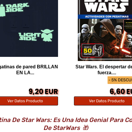
atinas de pared BRILLAN
Star Wars. El despertar de
EN LA...
fuerza....
- 5% DESC
9,20 EUR
6,60 
Ver Datos Producto
Ver Datos Producto
ina De Star Wars: Es Una Idea Genial Para C
De StarWars
🎁