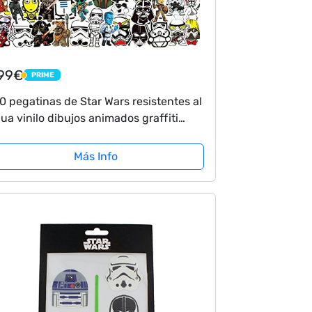
,99€
PRIME
PRIME
0 pegatinas de Star Wars resistentes al
ua vinilo dibujos animados graffiti
lcomanías para portátiles,
nopatines, bicicletas, motocicletas,
Más Info
ños y...