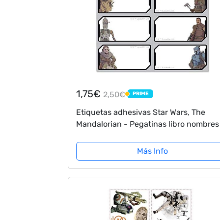
1,75€
2,50€
PRIME
PRIME
Etiquetas adhesivas Star Wars, The
Mandalorian - Pegatinas libro nombres
Pack etiquetas escolares - Papeleria St
Wars - Vuelta al cole material escolar -..
Más Info