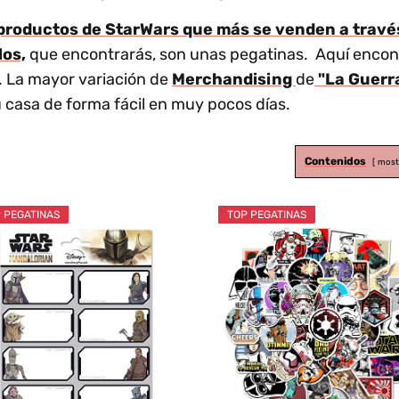
y productos de StarWars que más se venden a travé
los,
que encontrarás, son unas pegatinas. Aquí encontr
s. La mayor variación de
Merchandising
de
"La Guerra
u casa de forma fácil en muy pocos días.
Contenidos
most
 PEGATINAS
TOP PEGATINAS