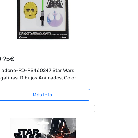
0,95€
ladone-RD-RS460247 Star Wars
gatinas, Dibujos Animados, Color
anco, único (PP3489SW)
Más Info