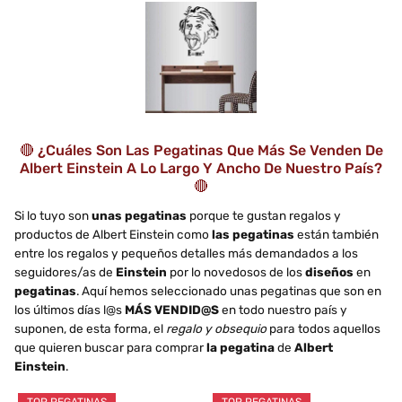
🔴 ¿Cuáles Son Las Pegatinas Que Más Se Venden De
Albert Einstein A Lo Largo Y Ancho De Nuestro País?
🔴
Si lo tuyo son
unas pegatinas
porque te gustan regalos y
productos de Albert Einstein como
las pegatinas
están también
entre los regalos y pequeños detalles más demandados a los
seguidores/as de
Einstein
por lo novedosos de los
diseños
en
pegatinas
. Aquí hemos seleccionado unas pegatinas que son en
los últimos días l@s
MÁS VENDID@S
en todo nuestro país y
suponen, de esta forma, el
regalo y obsequio
para todos aquellos
que quieren buscar para comprar
la pegatina
de
Albert
Einstein
.