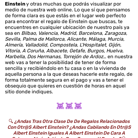
Einstein
y otras muchas que podrás visualizar por
medio de nuestra web online. Lo que sí que pensamos
de forma clara es que estás en el lugar web perfecto
para encontrar el regalo de Einstein que buscas, te
encuentres en cualquier ubicación de nuestro país ya
sea en
Bilbao, Valencia, Madrid, Barcelona, Zaragoza,
Sevilla, Palma de Mallorca, Alicante, Málaga, Murcia,
Almería, Valladolid, Compostela, L'Hospitalet, Gijón,
Vitoria, A Coruña, Albacete, Getafe, Burgos, Huelva,
Marbella, Dos Hermanas, Torrejón de Ardoz…
en nuestra
web vas a tener la posibilidad de tener de forma
sencilla y recibiéndolo en tu casa o en la vivienda de
aquella persona a la que deseas hacerle este regalo, de
forma totalmente segura en el pago y vas a tener el
obsequio que quieres en cuestión de horas en aquel
sitio donde indiques.
👾 👾 👾
🔍
¿Andas Tras Otra Clase De De Regalos Relacionados
Con Otr@s Albert Einstein? ¿Andas Cabilando En Otr@s
Albert Einstein Iguales A Albert Einstein De Cara A