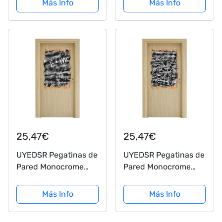
Más Info
Más Info
imaginación es más
Importante Que el
Conocimiento 80x28,
Verde, 80x8x28 cm
25,47€
25,47€
UYEDSR Pegatinas de
UYEDSR Pegatinas de
Pared Monocrome
Pared Monocrome
Albert Einstein
Albert Einstein
Avance de Madera en
Avance de Madera en
Más Info
Más Info
Apariencia 3D
Apariencia 3D
Etiqueta de la Pared o
Etiqueta de la Pared o