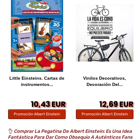
Little Einsteins. Cartas de
Vinilos Decorativos,
instrumentos...
Decoración Del...
10,43 EUR
12,69 EUR
Promoción Albert Einstein
Promoción Albert Einstein
👌
Comprar La Pegatina De Albert Einstein: Es Una Idea
Fantástica Para Dar Como Obsequio A Auténticos Fans