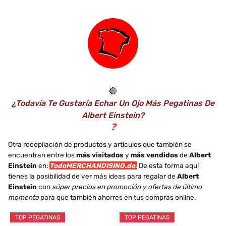
de la Puerta Etiqueta
de la Puerta Etiqueta
de la Pared
de la Pared
decoración de...
decoración de...
🔴
¿Todavía Te Gustaría Echar Un Ojo Más Pegatinas De
Albert Einstein?
❓
Otra recopilación de productos y artículos que también se
encuentran entre los
más visitados
y
más vendidos
de
Albert
Einstein
en:
TodoMERCHANDISING.de.
De esta forma aquí
tienes la posibilidad de ver más ideas para regalar de
Albert
Einstein
con
súper precios en promoción y ofertas de último
momento
para que también ahorres en tus compras online.
TOP PEGATINAS
TOP PEGATINAS