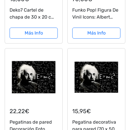
Deko7 Cartel de
Funko Pop! Figura De
chapa de 30 x 20 cm,
Vinil Icons: Albert
sabiduría Albert
Einstein
Einstein con texto en
Más Info
Más Info
alemán "Wenn ein
ChaótiktischDesktop"
22,22€
15,95€
Pegatinas de pared
Pegatina decorativa
Decoración Foto
para pared (70 x 50