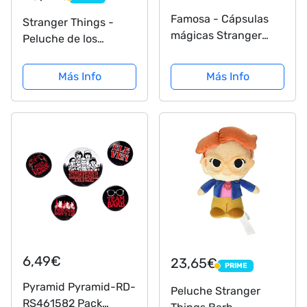
PRIME
Famosa - Cápsulas
Stranger Things -
mágicas Stranger
Peluche de los
Things, con 1 figuras
Personajes de
de escena diferentes
Stranger Things - 28
Más Info
Más Info
de la serie, muñecos
Centímetros - Once,
de personajes y
Will, Mike, Dustin,
accesorios, entrega
Lucas, Demogorgon -
aleatoria (700017348)
Calidad Super Soft
(Demogorgon)
6,49€
23,65€
PRIME
PRIME
Pyramid Pyramid-RD-
Peluche Stranger
RS461582 Pack