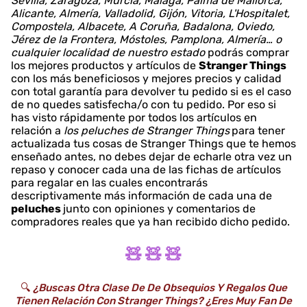
Sevilla, Zaragoza, Murcia, Málaga, Palma de Mallorca,
Alicante, Almería, Valladolid, Gijón, Vitoria, L'Hospitalet,
Compostela, Albacete, A Coruña, Badalona, Oviedo,
Jérez de la Frontera, Móstoles, Pamplona, Almería… o
cualquier localidad de nuestro estado
podrás comprar
los mejores productos y artículos de
Stranger Things
con los más beneficiosos y mejores precios y calidad
con total garantía para devolver tu pedido si es el caso
de no quedes satisfecha/o con tu pedido. Por eso si
has visto rápidamente por todos los artículos en
relación a
los peluches de Stranger Things
para tener
actualizada tus cosas de Stranger Things que te hemos
enseñado antes, no debes dejar de echarle otra vez un
repaso y conocer cada una de las fichas de artículos
para regalar en las cuales encontrarás
descriptivamente más información de cada una de
peluches
junto con opiniones y comentarios de
compradores reales que ya han recibido dicho pedido.
🧸 🧸 🧸
🔍
¿Buscas Otra Clase De De Obsequios Y Regalos Que
Tienen Relación Con Stranger Things? ¿Eres Muy Fan De