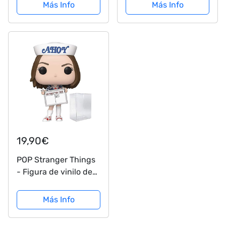
Animados, Multicolor,
Más Info
Más Info
único (21969)
19,90€
POP Stranger Things
- Figura de vinilo de
Robin Buckley Scoops
Ahoy Outfit Funko
Más Info
Pop! (encuadernada
con funda protectora