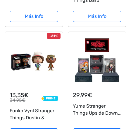
Things Barb
Chapas Stranger
Things Logo,
Más Info
Más Info
Multicolor (BP80656)
-61%
13,35€
29,99€
PRIME
34,95€
PRIME
Yume Stranger
Funko Vynl Stranger
Things Upside Down
Things Dustin &
Cápsulas (2 unidades)
Lucas Figura, Dibujos