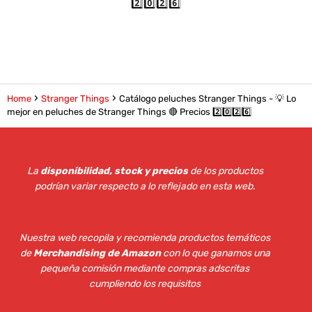
2️⃣0️⃣2️⃣6️⃣
Home
Stranger Things
Catálogo peluches Stranger Things - 💡 Lo
mejor en peluches de Stranger Things 🔴 Precios 2️⃣0️⃣2️⃣6️⃣
La
disponibilidad, stock y precios
de los productos
podrían variar respecto a lo reflejado en esta web
.
Nuestra web recopila y recomienda productos temáticos
de
Merchandising de Amazon
con lo que ganamos una
pequeña comisión mediante compras adscritas
cumpliendo los requisitos