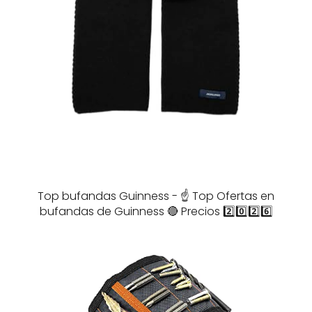
Top bufandas Guinness - ☝️ Top Ofertas en
bufandas de Guinness 🔴 Precios 2️⃣0️⃣2️⃣6️⃣