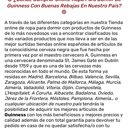
Guinness Con Buenas Rebajas En Nuestro País?
🔴
A través de las diferentes categorías en nuestra Tienda
online de ropa para dormir con productos de Guinness
de lo más novedosos vas a encontrar clasificados los
más variados productos que nos lleva a ser en de las
mejor surtidas tiendas online españolas de artículos de
la conocidísima cerveza negra que fue hecha por
primera vez por el maestro cervecero A. Guinness en
una cervecera denominada St. James Gate en Dublín
desde 1759 y que es una de las cervezas más
reconocidas en todo el mundo. De esta forma ya
residas en
Madrid, Barcelona, Bilbao, Valencia, Sevilla,
Zaragoza, Alicante, Palma de Mallorca, Málaga, Murcia,
Almería, Valladolid, Vitoria, Gijón, Compostela,
L'Hospitalet, A Coruña, Albacete, Badalona, Oviedo,
Jérez de la Frontera, Móstoles, Pamplona, Almería… o
cualquier ubicación de nuestro país
tendrás la
posibilidad de adquirir los mejores artículos de
Guinness
con los más beneficiosos y mejores precios y
calidad además de con total garantía para devolver tu
pedido en caso de no quedar satisfecha/o con tu