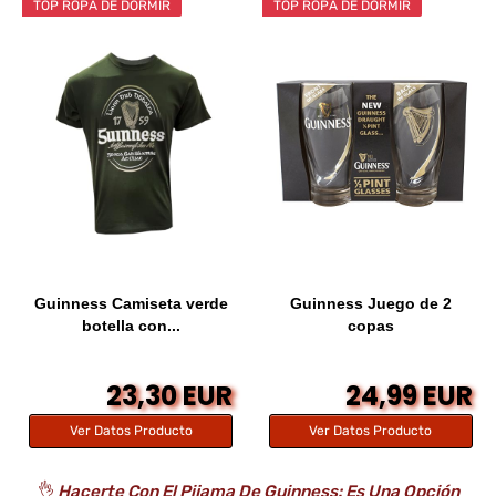
TOP ROPA DE DORMIR
TOP ROPA DE DORMIR
Guinness Camiseta verde
Guinness Juego de 2
botella con...
copas
23,30 EUR
24,99 EUR
Ver Datos Producto
Ver Datos Producto
👌
Hacerte Con El Pijama De Guinness: Es Una Opción