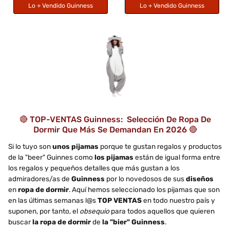
Lo + Vendido Guinness
Lo + Vendido Guinness
🔴 TOP-VENTAS Guinness: Selección De Ropa De
Dormir Que Más Se Demandan En 2026 🔴
Si lo tuyo son
unos pijamas
porque te gustan regalos y productos
de la "beer" Guinnes como
los pijamas
están de igual forma entre
los regalos y pequeños detalles que más gustan a los
admiradores/as de
Guinness
por lo novedosos de sus
diseños
en
ropa de dormir
. Aquí hemos seleccionado los pijamas que son
en las últimas semanas l@s
TOP VENTAS
en todo nuestro país y
suponen, por tanto, el
obsequio
para todos aquellos que quieren
buscar
la ropa de dormir
de
la "bier" Guinness
.