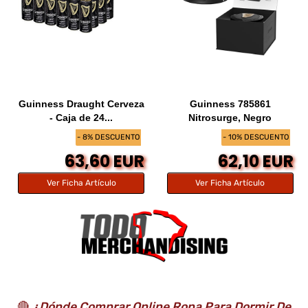
Guinness Draught Cerveza
Guinness 785861
- Caja de 24...
Nitrosurge, Negro
- 8% DESCUENTO
- 10% DESCUENTO
63,60 EUR
62,10 EUR
Ver Ficha Artículo
Ver Ficha Artículo
🔴
¿Dónde Comprar Online Ropa Para Dormir De