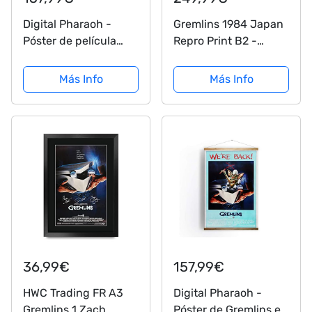
Digital Pharaoh -
Gremlins 1984 Japan
Póster de película
Repro Print B2 -
Gremlins Gigante (90
Póster de Joe Dante
x 140 cm, 500 g/m²)
Más Info
Más Info
36,99€
157,99€
HWC Trading FR A3
Digital Pharaoh -
Gremlins 1 Zach
Póster de Gremlins en