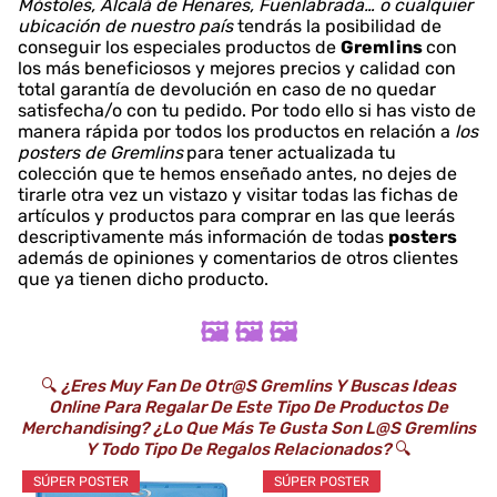
Móstoles, Alcalá de Henares, Fuenlabrada… o cualquier
ubicación de nuestro país
tendrás la posibilidad de
conseguir los especiales productos de
Gremlins
con
los más beneficiosos y mejores precios y calidad con
total garantía de devolución en caso de no quedar
satisfecha/o con tu pedido. Por todo ello si has visto de
manera rápida por todos los productos en relación a
los
posters de Gremlins
para tener actualizada tu
colección que te hemos enseñado antes, no dejes de
tirarle otra vez un vistazo y visitar todas las fichas de
artículos y productos para comprar en las que leerás
descriptivamente más información de todas
posters
además de opiniones y comentarios de otros clientes
que ya tienen dicho producto.
🖼️ 🖼️ 🖼️
🔍
¿Eres Muy Fan De Otr@s Gremlins Y Buscas Ideas
Online Para Regalar De Este Tipo De Productos De
Merchandising? ¿Lo Que Más Te Gusta Son L@s Gremlins
Y Todo Tipo De Regalos Relacionados?
🔍
SÚPER POSTER
SÚPER POSTER