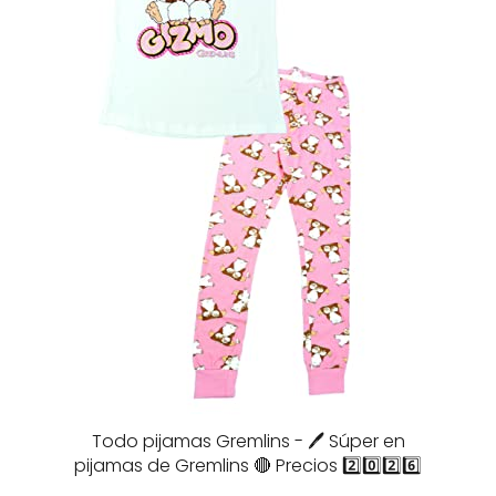
Todo pijamas Gremlins - 🖊️ Súper en
pijamas de Gremlins 🔴 Precios 2️⃣0️⃣2️⃣6️⃣