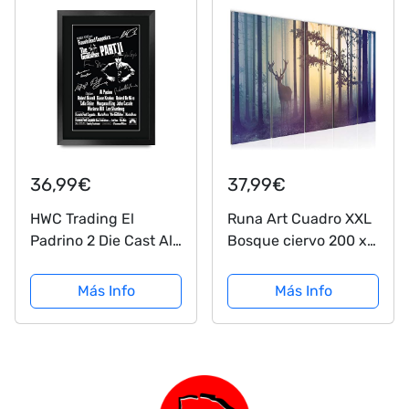
por Los Aficionados
Al Cine
36,99€
37,99€
HWC Trading El
Runa Art Cuadro XXL
Padrino 2 Die Cast Al
Bosque ciervo 200 x
Pacino, Robert De
80 cm Azul 5 Piezas -
Niro Regalos Carteles
Made in Germany -
Más Info
Más Info
Impresos Autógrafos
013455a
La Imagen A Los
Aficionados
Recordaba De
Películas - A3...