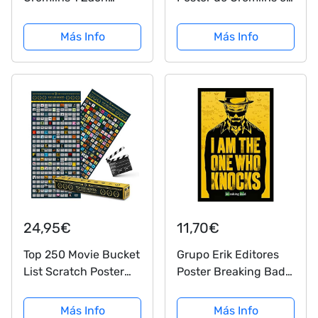
Galligan Los Regalos
lienzo con impresión
Imprimieron El Cartel
de terror de Mogwai
Más Info
Más Info
Firmaron La Imagen
del Autógrafo para
Los Fans De La
Memorabilia De La
Película...
24,95€
11,70€
Top 250 Movie Bucket
Grupo Erik Editores
List Scratch Poster
Poster Breaking Bad-
XXL - La última lista
I Am The One Who
de guía de películas
Knocks
Más Info
Más Info