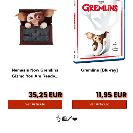
Nemesis Now Gremlins
Gremlins [Blu-ray]
Gizmo You Are Ready...
35,25 EUR
11,95 EUR
Ver Artículo
Ver Artículo
👌🛍️🖊️❤️