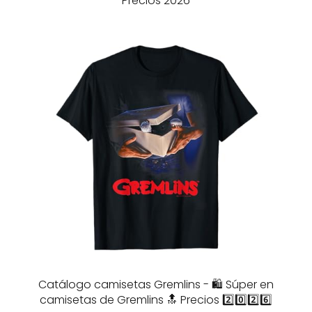
Precios 2026
Catálogo camisetas Gremlins - 🛍️ Súper en
camisetas de Gremlins 🔝 Precios 2️⃣0️⃣2️⃣6️⃣