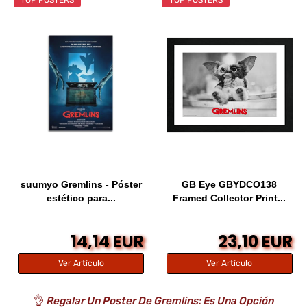
TOP POSTERS
TOP POSTERS
suumyo Gremlins - Póster
GB Eye GBYDCO138
estético para...
Framed Collector Print...
14,14 EUR
23,10 EUR
Ver Artículo
Ver Artículo
👌
Regalar Un Poster De Gremlins: Es Una Opción