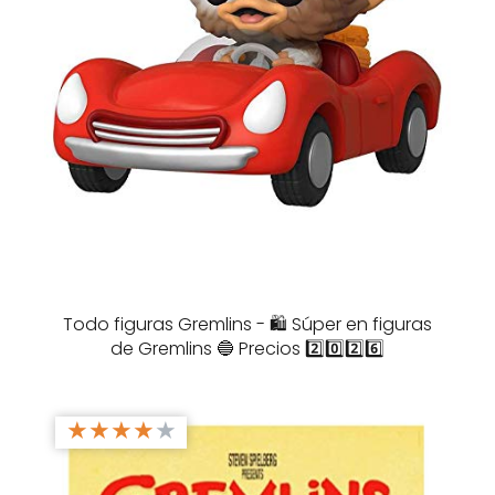
Todo figuras Gremlins - 🛍️ Súper en figuras
de Gremlins 🔵 Precios 2️⃣0️⃣2️⃣6️⃣
★
★
★
★
★