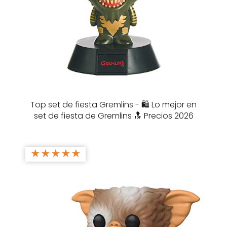
Top set de fiesta Gremlins - 🛍️ Lo mejor en
set de fiesta de Gremlins 🔝 Precios 2026
★
★
★
★
★