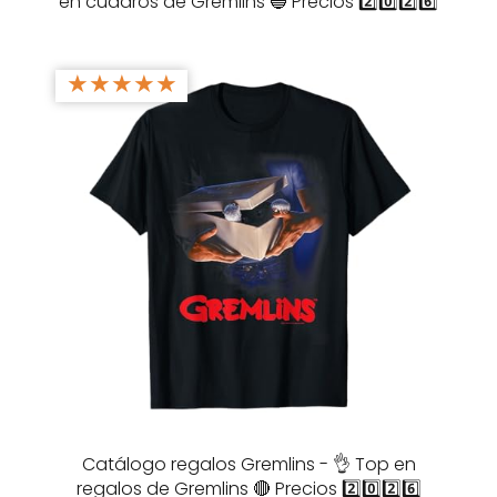
en cuadros de Gremlins 🔵 Precios 2️⃣0️⃣2️⃣6️⃣
★
★
★
★
★
Catálogo regalos Gremlins - 👌 Top en
regalos de Gremlins 🔴 Precios 2️⃣0️⃣2️⃣6️⃣