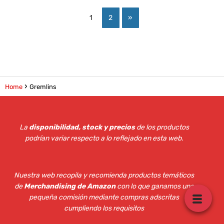
1
2
»
Home
Gremlins
La
disponibilidad, stock y precios
de los productos
podrían variar respecto a lo reflejado en esta web
.
Nuestra web recopila y recomienda productos temáticos
de
Merchandising de Amazon
con lo que ganamos una
pequeña comisión mediante compras adscritas
cumpliendo los requisitos