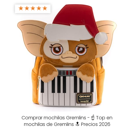
★
★
★
★
★
Comprar mochilas Gremlins - ☝️ Top en
mochilas de Gremlins 🔝 Precios 2026