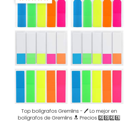
Top bolígrafos Gremlins - 🖊️ Lo mejor en
bolígrafos de Gremlins 🔝 Precios 2️⃣0️⃣2️⃣6️⃣