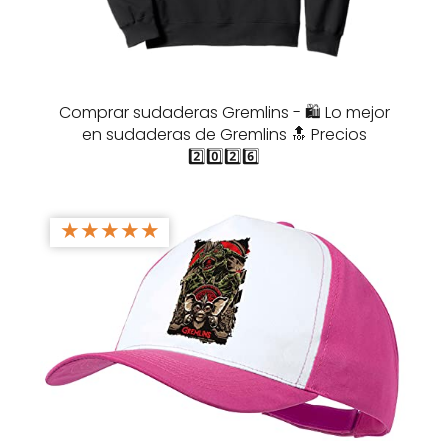
Comprar sudaderas Gremlins - 🛍️ Lo mejor
en sudaderas de Gremlins 🔝 Precios
2️⃣0️⃣2️⃣6️⃣
★
★
★
★
★