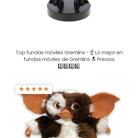
Top fundas móviles Gremlins - ☝️ Lo mejor en
fundas móviles de Gremlins 🔝 Precios
2️⃣0️⃣2️⃣6️⃣
★
★
★
★
★