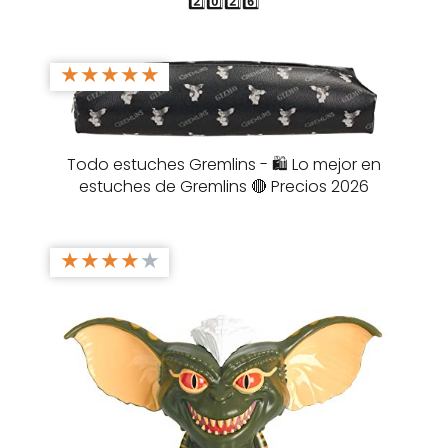
2️⃣0️⃣2️⃣6️⃣
★
★
★
★
★
Todo estuches Gremlins - 🛍️ Lo mejor en
estuches de Gremlins 🔴 Precios 2026
★
★
★
★
★