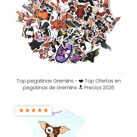
Top pegatinas Gremlins - ❤️ Top Ofertas en
pegatinas de Gremlins 🔝 Precios 2026
★
★
★
★
★