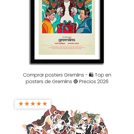
Comprar posters Gremlins - 🛍️ Top en
posters de Gremlins 🔴 Precios 2026
★
★
★
★
★