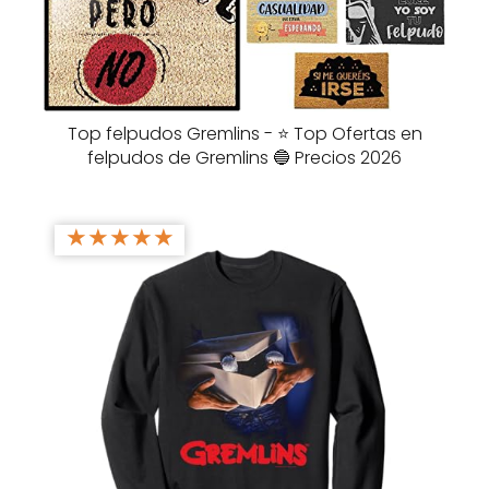
Top felpudos Gremlins - ⭐️ Top Ofertas en
felpudos de Gremlins 🔵 Precios 2026
★
★
★
★
★