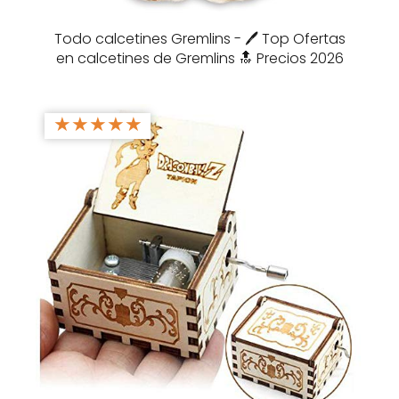
Todo calcetines Gremlins - 🖊️ Top Ofertas
en calcetines de Gremlins 🔝 Precios 2026
★
★
★
★
★