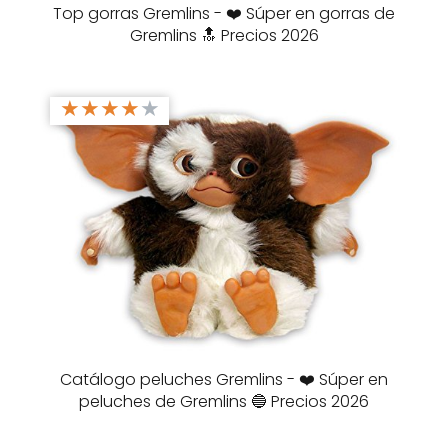
Top gorras Gremlins - ❤️ Súper en gorras de
Gremlins 🔝 Precios 2026
★
★
★
★
★
Catálogo peluches Gremlins - ❤️ Súper en
peluches de Gremlins 🔵 Precios 2026