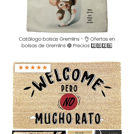
Catálogo bolsas Gremlins - 👌 Ofertas en
bolsas de Gremlins 🔵 Precios 2️⃣0️⃣2️⃣6️⃣
★
★
★
★
★