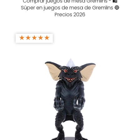
Comprar juegos de mesa Gremlins - 🛍️
Súper en juegos de mesa de Gremlins 🔵
Precios 2026
★
★
★
★
★