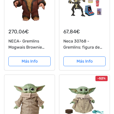
270,06€
67,84€
NECA- Gremlins
Neca 30768 -
Mogwais Brownie
Gremlins: figura de
Serie 4 - Figura,
acción Gremlin
634482307885, 6 cm
Jugaor
Más Info
Más Info
-52%