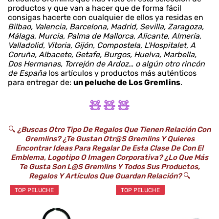
productos y que van a hacer que de forma fácil
consigas hacerte con cualquier de ellos ya residas en
Bilbao, Valencia, Barcelona, Madrid, Sevilla, Zaragoza,
Málaga, Murcia, Palma de Mallorca, Alicante, Almería,
Valladolid, Vitoria, Gijón, Compostela, L'Hospitalet, A
Coruña, Albacete, Getafe, Burgos, Huelva, Marbella,
Dos Hermanas, Torrejón de Ardoz… o algún otro rincón
de España
los artículos y productos más auténticos
para entregar de:
un peluche de Los Gremlins
.
🧸 🧸 🧸
🔍
¿Buscas Otro Tipo De Regalos Que Tienen Relación Con
Gremlins? ¿Te Gustan Otr@s Gremlins Y Quieres
Encontrar Ideas Para Regalar De Esta Clase De Con El
Emblema, Logotipo O Imagen Corporativa? ¿Lo Que Más
Te Gusta Son L@s Gremlins Y Todos Sus Productos,
Regalos Y Artículos Que Guardan Relación?
🔍
TOP PELUCHE
TOP PELUCHE