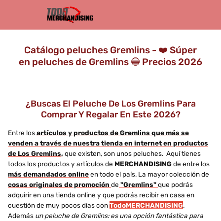
Catálogo peluches Gremlins - ❤️ Súper
en peluches de Gremlins 🔵 Precios 2026
¿Buscas El Peluche De Los Gremlins Para
Comprar Y Regalar En Este 2026?
Entre los
artículos y productos de Gremlins que más se
venden a través de nuestra tienda en internet en productos
de Los Gremlins,
que existen, son unos peluches. Aquí tienes
todos los productos y artículos de
MERCHANDISING
de entre los
más demandados online
en todo el país. La mayor colección de
cosas originales de promoción
de
"Gremlins"
que podrás
adquirir en una tienda online y que podrás recibir en casa en
cuestión de muy pocos días con
TodoMERCHANDISING
.
Además
un peluche de Gremlins: es una opción fantástica para