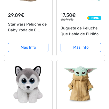
29,89€
17,50€
PRIME
36,99€
PRIME
Star Wars Peluche de
Juguete de Peluche
Baby Yoda de El
Que Habla de El Niño
Mandaloriano -
de Star Wars con
Cuerpo Blando y Base
Sonidos del Personaje
Más Info
Más Info
Robusta - 28 cm -
y Accesorios,
Regalo para Fans y
Juguete de The
Coleccionistas
Mandalorian para
Adultos y Niños
niños a Partir de 3
años