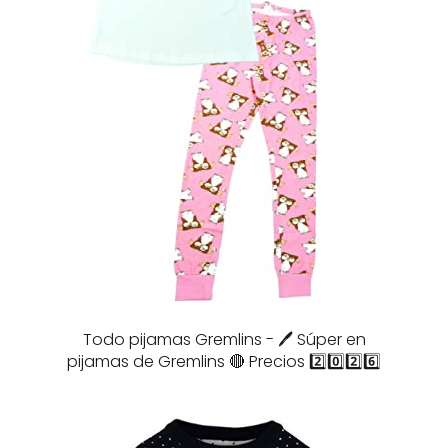
Todo pijamas Gremlins - 🖊️ Súper en
pijamas de Gremlins 🔴 Precios 2️⃣0️⃣2️⃣6️⃣