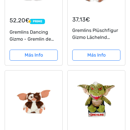
37,13€
52,20€
PRIME
PRIME
Gremlins Plüschfigur
Gremlins Dancing
Gizmo Lächelnd
Gizmo - Gremlin de
Mund Geschloss
peluche
Más Info
Más Info