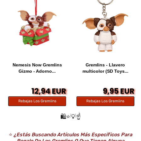
Nemesis Now Gremlins
Gremlins - Llavero
Gizmo - Adorno...
multicolor (SD Toys...
12,94 EUR
9,95 EUR
Rebajas Los Gremlins
Rebajas Los Gremlins
🛍️⭐️💡☝️
⭐️
¿Estás Buscando Artículos Más Específicos Para
Regalo De Los Gremlins O Que Tienen Alguna