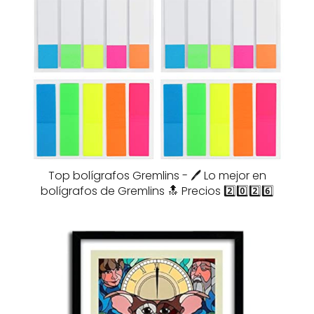
Top bolígrafos Gremlins - 🖊️ Lo mejor en
bolígrafos de Gremlins 🔝 Precios 2️⃣0️⃣2️⃣6️⃣