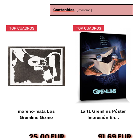
Contenidos
mostrar
TOP CUADROS
TOP CUADROS
moreno-mata Los
1art1 Gremlins Póster
Gremlins Gizmo
Impresión En...
Autentico...
25,00 EUR
91,69 EUR