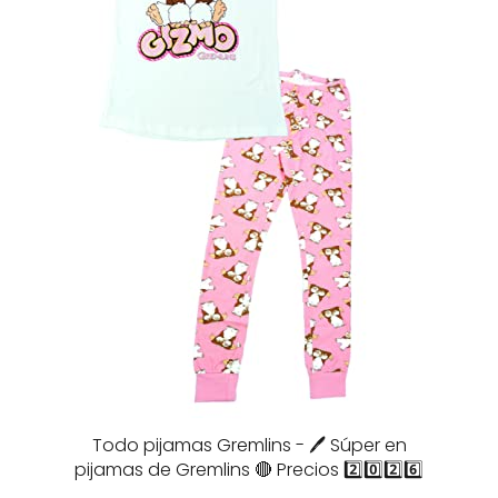
Todo pijamas Gremlins - 🖊️ Súper en
pijamas de Gremlins 🔴 Precios 2️⃣0️⃣2️⃣6️⃣