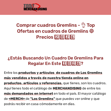
Comprar cuadros Gremlins - 👌 Top
Ofertas en cuadros de Gremlins 🔵
Precios 2️⃣0️⃣2️⃣6️⃣
¿Estás Buscando Un Cuadro De Gremlins Para
Regalar En Este 2️⃣0️⃣2️⃣6️⃣?
Entre los
productos y artículos de cuadros de Los Gremlins
más vendidos a través de nuestra tienda online en
productos, artículos y referencias,
que tienes, son los cuadros.
Aquí tienes todo el catálogo de
MERCHANDISING
de entre los
más demandados en internet
en todo el país. El mayor catálogo
de
«MERCH»
de
"Los Gremlins"
que puedes ver online y que
podrás recibir en casa cómodamente en días.