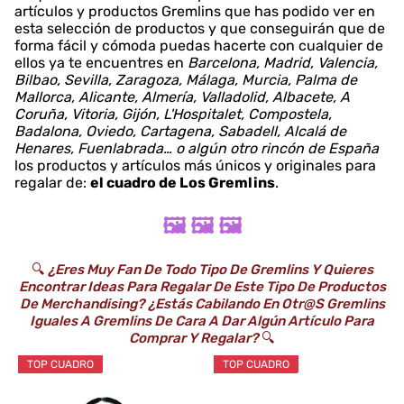
artículos y productos Gremlins que has podido ver en
esta selección de productos y que conseguirán que de
forma fácil y cómoda puedas hacerte con cualquier de
ellos ya te encuentres en
Barcelona, Madrid, Valencia,
Bilbao, Sevilla, Zaragoza, Málaga, Murcia, Palma de
Mallorca, Alicante, Almería, Valladolid, Albacete, A
Coruña, Vitoria, Gijón, L'Hospitalet, Compostela,
Badalona, Oviedo, Cartagena, Sabadell, Alcalá de
Henares, Fuenlabrada… o algún otro rincón de España
los productos y artículos más únicos y originales para
regalar de:
el cuadro de Los Gremlins
.
🖼️ 🖼️ 🖼️
🔍
¿Eres Muy Fan De Todo Tipo De Gremlins Y Quieres
Encontrar Ideas Para Regalar De Este Tipo De Productos
De Merchandising? ¿Estás Cabilando En Otr@s Gremlins
Iguales A Gremlins De Cara A Dar Algún Artículo Para
Comprar Y Regalar?
🔍
TOP CUADRO
TOP CUADRO