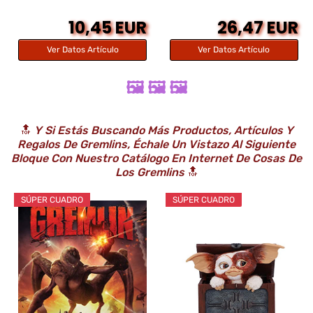
10,45 EUR
26,47 EUR
Ver Datos Artículo
Ver Datos Artículo
🖼️ 🖼️ 🖼️
🔝
Y Si Estás Buscando Más Productos, Artículos Y
Regalos De Gremlins, Échale Un Vistazo Al Siguiente
Bloque Con Nuestro Catálogo En Internet De Cosas De
Los Gremlins
🔝
SÚPER CUADRO
SÚPER CUADRO