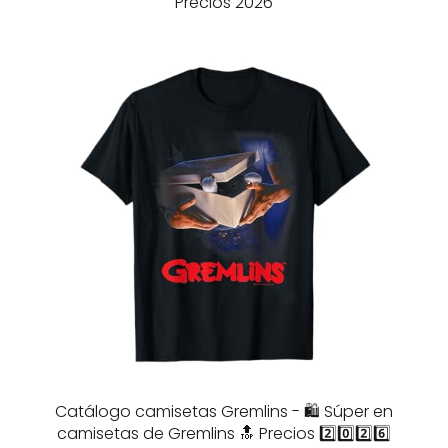
Precios 2026
Catálogo camisetas Gremlins - 🛍️ Súper en
camisetas de Gremlins 🔝 Precios 2️⃣0️⃣2️⃣6️⃣