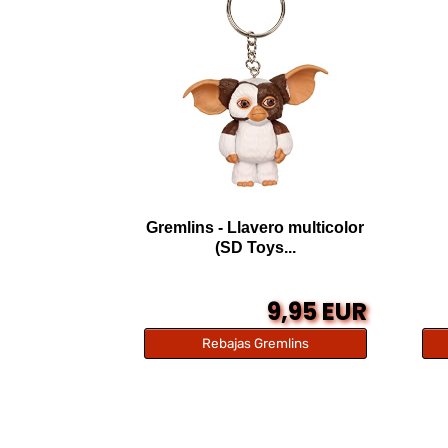
Gremlins - Llavero multicolor
(SD Toys...
9,95 EUR
Rebajas Gremlins