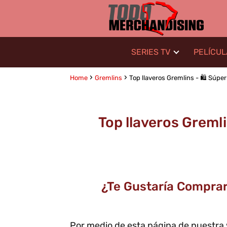
SERIES TV
PELÍCU
Home
Gremlins
Top llaveros Gremlins - 🛍️ Súpe
Top llaveros Gremli
¿Te Gustaría Comprar 
Por medio de esta página de nuestr