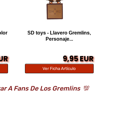
olor
SD toys - Llavero Gremlins,
Personaje...
EUR
9,95 EUR
Ver Ficha Artículo
rar A Fans De Los Gremlins
💯