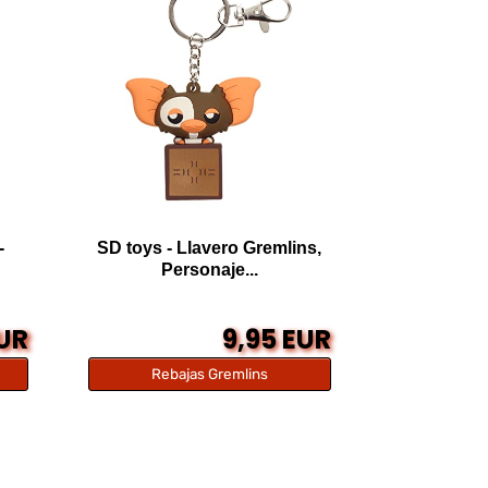
-
SD toys - Llavero Gremlins,
Personaje...
EUR
9,95 EUR
Rebajas Gremlins