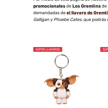
promocionales
de
Los Gremlins
de 
demandadas de
el llavero de Greml
Galligan y Phoebe Cates
, que podrás 
SÚPER LLAVEROS
SÚP