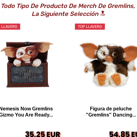
 Todo Tipo De Producto De Merch De Gremlins,
La Siguiente Selección
🔝
 LLAVERO
TOP LLAVERO
Nemesis Now Gremlins
Figura de peluche
Gizmo You Are Ready...
"Gremlins" Dancing...
35,25 EUR
54,85 