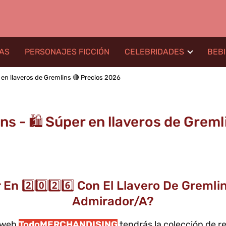
LAS
PERSONAJES FICCIÓN
CELEBRIDADES
BEB
r en llaveros de Gremlins 🔴 Precios 2026
ns - 🛍️ Súper en llaveros de Grem
En 2️⃣0️⃣2️⃣6️⃣ Con El Llavero De Greml
Admirador/a?
a web
TodoMERCHANDISING
tendrás la colección de r