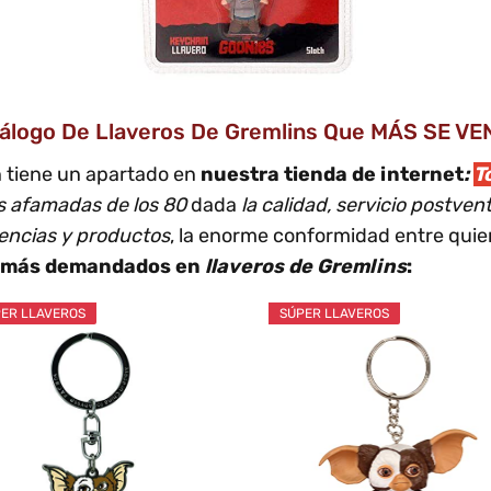
tálogo De Llaveros De Gremlins Que MÁS SE V
 tiene un apartado en
nuestra tienda de internet
:
T
ás afamadas de los 80
dada
la calidad, servicio postve
rencias y productos
, la enorme conformidad entre quien
más demandados en
llaveros de Gremlins
:
ER LLAVEROS
SÚPER LLAVEROS