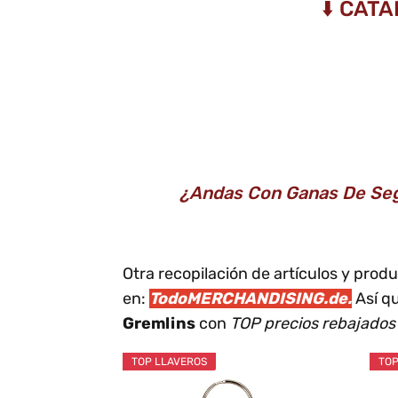
⬇️ CAT
¿Andas Con Ganas De Segu
Otra recopilación de artículos y pro
en:
TodoMERCHANDISING.de.
Así qu
Gremlins
con
TOP precios rebajados
TOP LLAVEROS
TOP