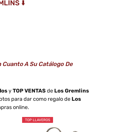
LINS ⬇️
n Cuanto A Su Catálogo De
dos
y
TOP VENTAS
de
Los Gremlins
eptos para dar como regalo de
Los
pras online.
TOP LLAVEROS