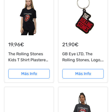
19,96€
21,90€
The Rolling Stones
GB Eye LTD, The
Kids T Shirt Plastered
Rolling Stones, Logo,
Tongue Oficial Negro
Llavero
Ages 3-10 Yrs Size
Más Info
Más Info
Medium (7/8 Yrs)