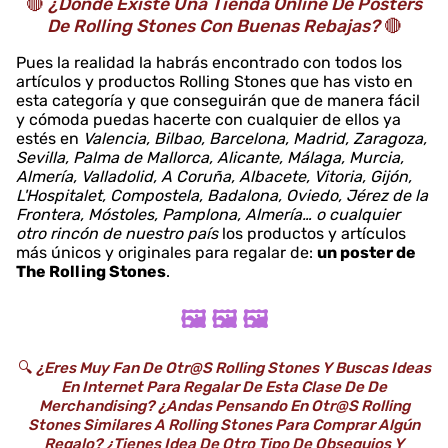
🔴
¿Dónde Existe Una Tienda Online De Posters
De Rolling Stones Con Buenas Rebajas?
🔴
Pues la realidad la habrás encontrado con todos los
artículos y productos Rolling Stones que has visto en
esta categoría y que conseguirán que de manera fácil
y cómoda puedas hacerte con cualquier de ellos ya
estés en
Valencia, Bilbao, Barcelona, Madrid, Zaragoza,
Sevilla, Palma de Mallorca, Alicante, Málaga, Murcia,
Almería, Valladolid, A Coruña, Albacete, Vitoria, Gijón,
L'Hospitalet, Compostela, Badalona, Oviedo, Jérez de la
Frontera, Móstoles, Pamplona, Almería… o cualquier
otro rincón de nuestro país
los productos y artículos
más únicos y originales para regalar de:
un poster de
The Rolling Stones
.
🖼️ 🖼️ 🖼️
🔍
¿Eres Muy Fan De Otr@s Rolling Stones Y Buscas Ideas
En Internet Para Regalar De Esta Clase De De
Merchandising? ¿Andas Pensando En Otr@s Rolling
Stones Similares A Rolling Stones Para Comprar Algún
Regalo? ¿Tienes Idea De Otro Tipo De Obsequios Y