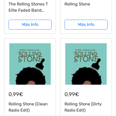
The Rolling Stones T
Rolling Stone
Elite Faded Band
Logo Nuevo Oficial
para Hombre Negro,
Más Info
Más Info
Negro , M
0,99€
0,99€
Rolling Stone (Clean
Rolling Stone (Dirty
Radio Edit)
Radio Edit)