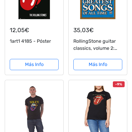
12,05€
35,03€
1art1 4185 - Póster
RollingStone guitar
classics, volume 2:
Classic Rock to
Modern Rock: Classic
Más Info
Más Info
Rock to Modern Rock,
Easy Guitar Tab
(Rolling Stones
-9%
Classic Guitar)