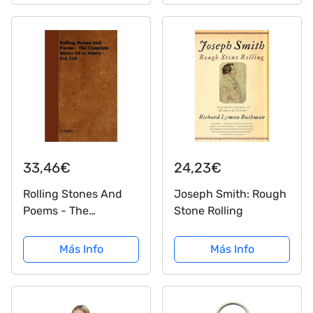
33,46€
24,23€
Rolling Stones And
Joseph Smith: Rough
Poems - The
Stone Rolling
Complete Works Of O.
Henry - Vol. Viii (The
Más Info
Más Info
Complete Works of O.
Henry, 8)