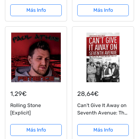
Más Info
Más Info
1,29€
28,64€
Rolling Stone
Can't Give It Away on
[Explicit]
Seventh Avenue: The
Rolling Stones and
New York City
Más Info
Más Info