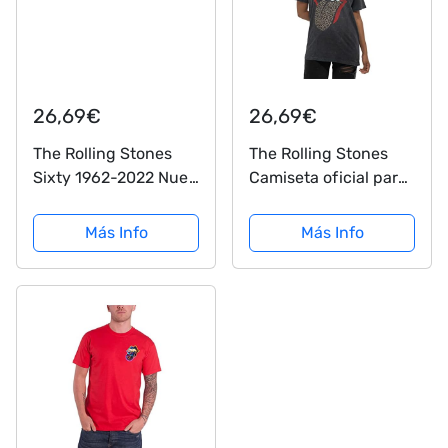
26,69€
26,69€
The Rolling Stones
The Rolling Stones
Sixty 1962-2022 Nue
Camiseta oficial para
- Camiseta oficial
hombre, color negro,
para hombre, color
Negro , S
Más Info
Más Info
blanco, Blanco, XXL