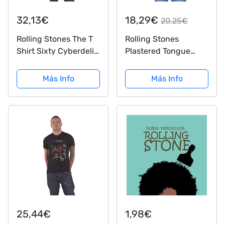
32,13€
18,29€
20,25€
Rolling Stones The T
Rolling Stones
Shirt Sixty Cyberdelic
Plastered Tongue
Tongue Official
Camisa, Negro, M
Hombres Negro,
para Mujer
Más Info
Más Info
Negro, S
25,44€
1,98€