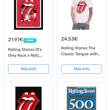
24,53€
21,97€
PRIME
PRIME
Rolling Stones The
Rolling Stones (It's
Classic Tongue with
Only Rock n Roll),
Soft Hand Inks
impresión
Camiseta, Blanco,
enmarcada,
Más Info
Más Info
XXL para Hombre
multicolor, 30 x 40 cm