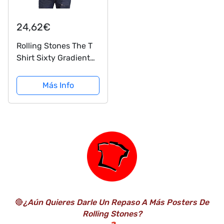
24,62€
Rolling Stones The T
Shirt Sixty Gradient
Text Logo Oficial
Hombres Rojo, rosso,
Más Info
M
🔴
¿Aún Quieres Darle Un Repaso A Más Posters De
Rolling Stones?