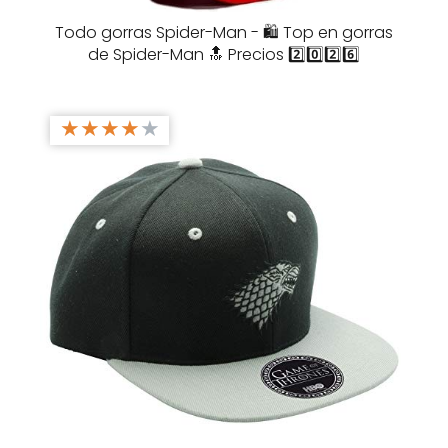
Todo gorras Spider-Man - 🛍️ Top en gorras
de Spider-Man 🔝 Precios 2️⃣0️⃣2️⃣6️⃣
★
★
★
★
★