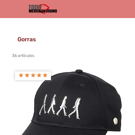
Gorras
36 artículos
★
★
★
★
★