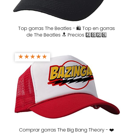
Top gorras The Beatles - 🛍️ Top en gorras
de The Beatles 🔝 Precios 2️⃣0️⃣2️⃣6️⃣
★
★
★
★
★
Comprar gorras The Big Bang Theory - ❤️