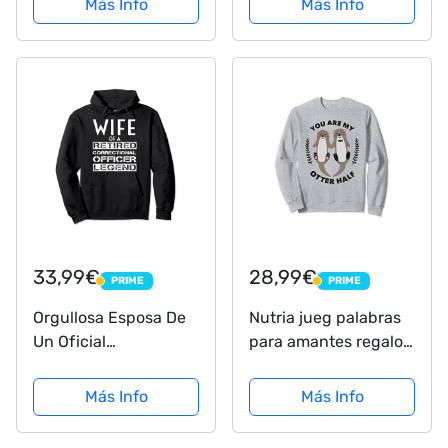
Más Info
Más Info
Vintage - Artesanal
Hecho a Mano con
Cintas de Cassettes
Tarjetero Diseño
Reciclado Moda
Tamaño...
33,99€
28,99€
PRIME
PRIME
PRIME
PRIME
Orgullosa Esposa De
Nutria jueg palabras
Un Oficial
para amantes regalo
Correccional Jubilado
Usted nutria mitad
Regalo Sudadera con
Sudadera
Más Info
Más Info
Capucha