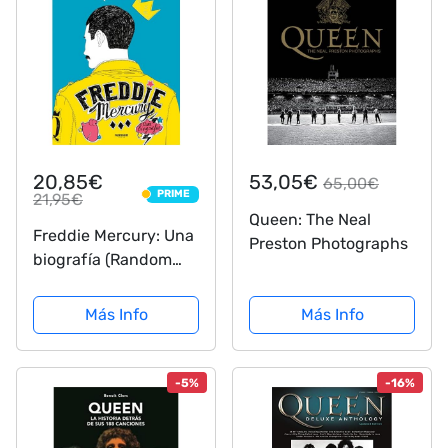
20,85€
53,05€
65,00€
PRIME
21,95€
PRIME
Queen: The Neal
Freddie Mercury: Una
Preston Photographs
biografía (Random
Cómics)
Más Info
Más Info
-5%
-16%