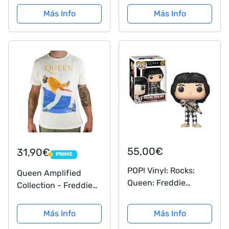
x 12.5cm
música, Inglés
Más Info
Más Info
55,00€
31,90€
PRIME
PRIME
POP! Vinyl: Rocks:
Queen Amplified
Queen: Freddie
Collection - Freddie
Mercury
Mercury Triangle
Hombre Camiseta
Más Info
Más Info
Blanco Roto XL