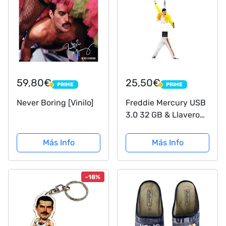
59,80€
25,50€
PRIME
PRIME
PRIME
PRIME
Never Boring [Vinilo]
Freddie Mercury USB
3.0 32 GB & Llavero
Freddie Mercury
Queen Pendrive 3.0
Más Info
Más Info
Freddie Mercury
Gadget Idea Regalo
Unidad de Memoria
-18%
Flash Disk Pen Drive
Alta...