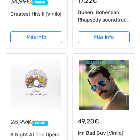
17,22€
34,99€
PRIME
PRIME
Queen: Bohemian
Greatest Hits II [Vinilo]
Rhapsody soundtrack
[CD]
Más Info
Más Info
49,20€
28,99€
PRIME
PRIME
Mr. Bad Guy [Vinilo]
A Night At The Opera