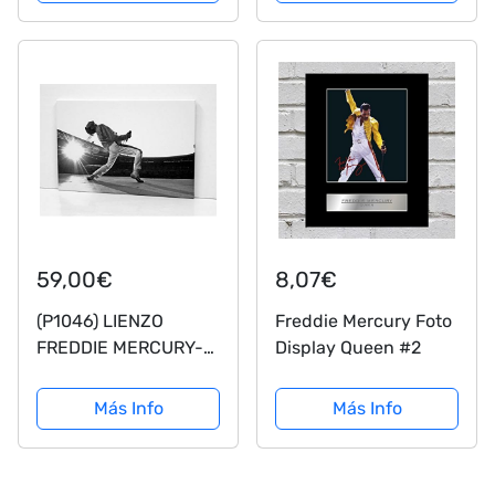
Música Camiseta
ROCKMUSIC
Cuello V
59,00€
8,07€
(P1046) LIENZO
Freddie Mercury Foto
FREDDIE MERCURY-
Display Queen #2
EN WEMBLEY
.Impreso en Canvas
Más Info
Más Info
de 320gr de
algodón.Tensado
Sobre Bastidor de