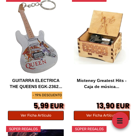
GUITARRA ELECTRICA
Micteney Greatest Hits -
THE QUEENS EGK-2362...
Caja de música...
- 19% DESCUENTO
5,99 EUR
13,90 EUR
Ver Ficha Artículo
Ver Ficha Artículo
SÚPER REGALOS
SÚPER REGALOS