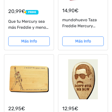
14,90€
20,99€
PRIME
PRIME
mundohuevo Taza
Que tu Mercury sea
Freddie Mercury
más Freddie y menos
versión
encendedor
retrógrado Camiseta
Más Info
Más Info
Manga Raglan
22,95€
12,95€