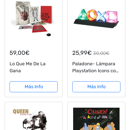
Interior. Friends
59,00€
25,99€
30,00€
Lo Que Me De La
Paladone- Lámpara
Gana
Playstation Icons con
3 Modos de luz -
lámpara que
Más Info
Más Info
reacciona al ritmo de
la música