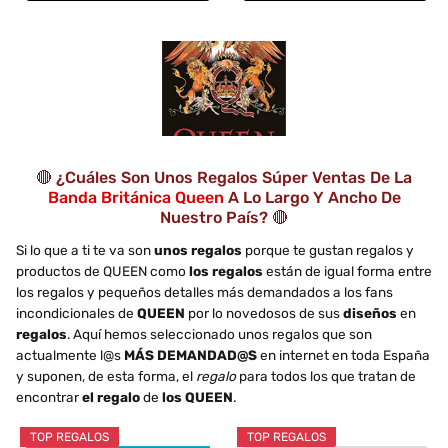
🔴 ¿Cuáles Son Unos Regalos Súper Ventas De La
Banda Británica Queen
A Lo Largo Y Ancho De
Nuestro País? 🔴
Si lo que a ti te va son
unos regalos
porque te gustan regalos y
productos de QUEEN como
los regalos
están de igual forma entre
los regalos y pequeños detalles más demandados a los fans
incondicionales de
QUEEN
por lo novedosos de sus
diseños
en
regalos
. Aquí hemos seleccionado unos regalos que son
actualmente l@s
MÁS DEMANDAD@S
en internet en toda España
y suponen, de esta forma, el
regalo
para todos los que tratan de
encontrar
el regalo
de
los QUEEN
.
TOP REGALOS
TOP REGALOS