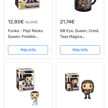
12,85€
21,74€
16,00€
Funko - Pop! Rocks:
GB Eye, Queen, Crest,
Queen: Freddie
Taza Mágica
Mercury (Wembley
cambiante de color
1986) Figura de Vinilo,
Más Info
Más Info
Multicolor (33732)