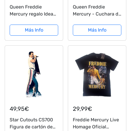
Queen Freddie
Queen Freddie
Mercury regalo Idea
Mercury - Cuchara de
de corte para cortar
madera inspirada en
de madera queso
madera para cocina,
Más Info
Más Info
Junta
regalo de cumpleaños
49,95€
29,99€
Star Cutouts CS700
Freddie Mercury Live
Figura de cartón de
Homage Oficial