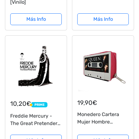
[Vinilo]
Más Info
Más Info
19,90€
10,20€
PRIME
PRIME
Monedero Cartera
Freddie Mercury -
Mujer Hombre
The Great Pretender
Billetera con
[DVD]
Cremallera Retro