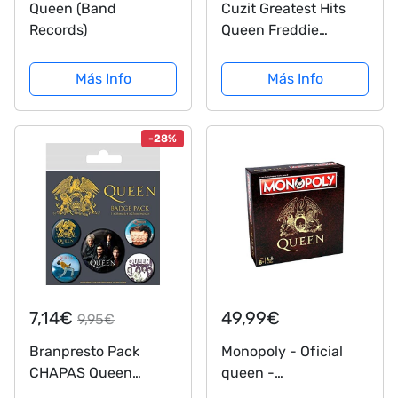
Queen (Band
Cuzit Greatest Hits
Records)
Queen Freddie
Mercury Caja de
música tallada
Más Info
Más Info
antigua manivela de
madera caja musical
de juguete
-28%
7,14€
49,99€
9,95€
Branpresto Pack
Monopoly - Oficial
CHAPAS Queen
queen -
Classic, Multicolor, 10
merchandising