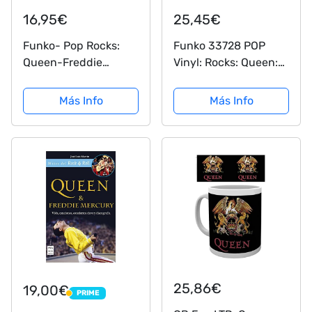
16,95€
25,45€
Funko- Pop Rocks:
Funko 33728 POP
Queen-Freddie
Vinyl: Rocks: Queen:
Mercury Radio Gaga
John Deacon, Multi
Other License Figura
Más Info
Más Info
Coleccionable,
Multicolor (33735)
25,86€
19,00€
PRIME
PRIME