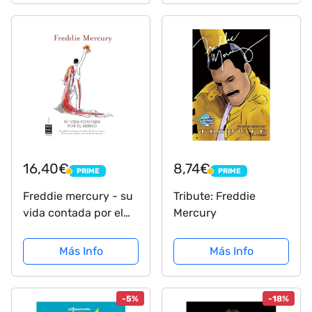
16,40€
8,74€
PRIME
PRIME
PRIME
PRIME
Freddie mercury - su
Tribute: Freddie
vida contada por el
Mercury
mismo (Musica Ma
Non Troppo)
Más Info
Más Info
-5%
-18%