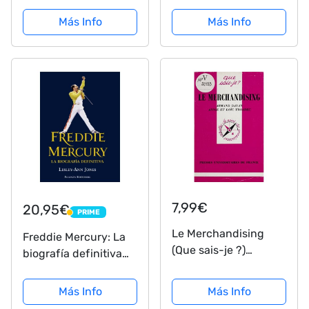
Mercury King
Figuarts 15 cm -
Collectible Toy,
Más Info
Más Info
4573102587275
Multicolour
7,99€
20,95€
PRIME
PRIME
Le Merchandising
Freddie Mercury: La
(Que sais-je ?)
biografía definitiva
(French Edition)
(Libros Singulares
(LS))
Más Info
Más Info