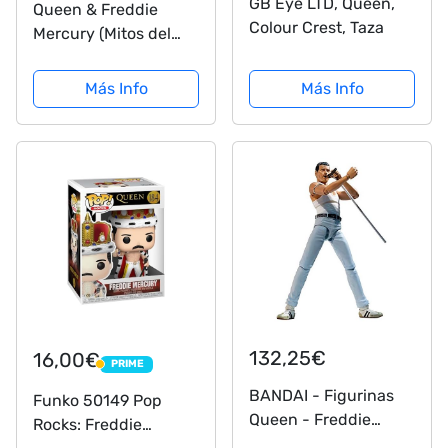
GB Eye LTD, Queen,
Queen & Freddie
Colour Crest, Taza
Mercury (Mitos del
Rock & Roll)
Más Info
Más Info
132,25€
16,00€
PRIME
PRIME
BANDAI - Figurinas
Funko 50149 Pop
Queen - Freddie
Rocks: Freddie
Mercury Live Aid SH