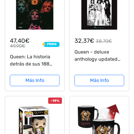
47,40€
32,37€
38,70€
PRIME
49,90€
PRIME
Queen - deluxe
Queen: La historia
anthology updated
detrás de sus 188
edition - piano, vocal
canciones
and guitar
Más Info
Más Info
-19%