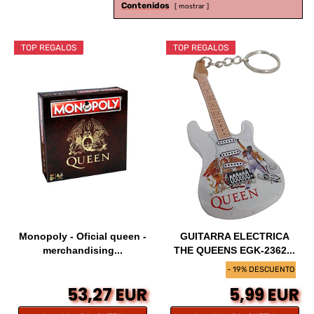
Contenidos
mostrar
TOP REGALOS
TOP REGALOS
Monopoly - Oficial queen -
GUITARRA ELECTRICA
merchandising...
THE QUEENS EGK-2362...
- 19% DESCUENTO
53,27 EUR
5,99 EUR