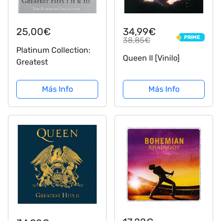
25,00€
34,99€
PRIME
38,85€
PRIME
Platinum Collection:
Queen II [Vinilo]
Greatest
Más Info
Más Info