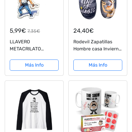
5,99€
24,40€
7,35€
LLAVERO
Rodevil Zapatillas
METACRILATO
Hombre casa Invierno
FREDDIE MERCURY
Parodia Freddie
CON MICROFONO
Mercury - Fabricación
Más Info
Más Info
ACK-0229 REGALO
Nacional 42
MUSICAL -
ROCKMUSIC