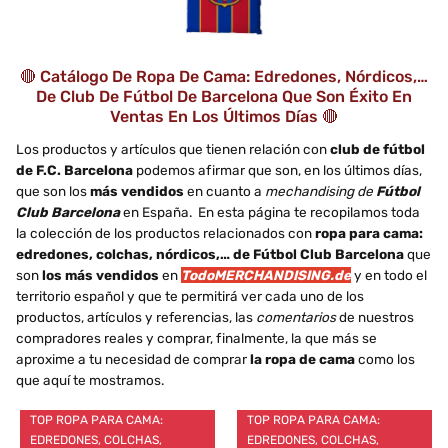
🔴 Catálogo De Ropa De Cama: Edredones, Nórdicos,…
De Club De Fútbol De Barcelona Que Son Éxito En
Ventas En Los Últimos Días 🔴
Los productos y artículos que tienen relación con
club de fútbol
de F.C. Barcelona
podemos afirmar que son, en los últimos días,
que son los
más vendidos
en cuanto a
mechandising de
Fútbol
Club Barcelona
en España. En esta página te recopilamos toda
la colección de los productos relacionados con
ropa para cama:
edredones, colchas, nórdicos,… de Fútbol Club Barcelona
que
son
los más vendidos
en
TodoMERCHANDISING.de
y en todo el
territorio español y que te permitirá ver cada uno de los
productos, artículos y referencias, las
comentarios
de nuestros
compradores reales y comprar, finalmente, la que más se
aproxime a tu necesidad de comprar
la ropa de cama
como los
que aquí te mostramos.
TOP ROPA PARA CAMA:
TOP ROPA PARA CAMA:
EDREDONES, COLCHAS,
EDREDONES, COLCHAS,