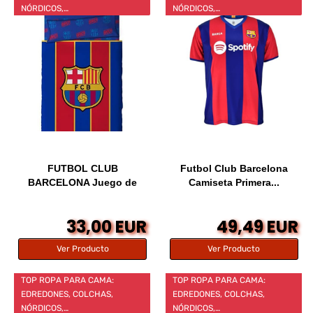
NÓRDICOS,…
NÓRDICOS,…
FUTBOL CLUB
Futbol Club Barcelona
BARCELONA Juego de
Camiseta Primera...
Sábanas...
33,00 EUR
49,49 EUR
Ver Producto
Ver Producto
TOP ROPA PARA CAMA:
TOP ROPA PARA CAMA:
EDREDONES, COLCHAS,
EDREDONES, COLCHAS,
NÓRDICOS,…
NÓRDICOS,…