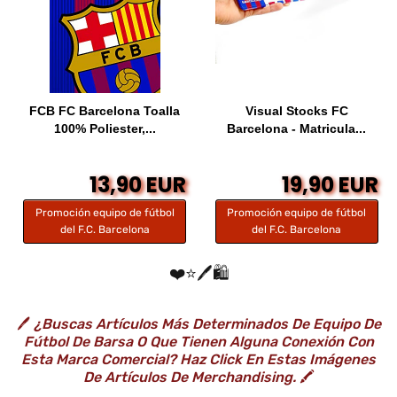
FCB FC Barcelona Toalla
Visual Stocks FC
100% Poliester,...
Barcelona - Matricula...
13,90 EUR
19,90 EUR
Promoción equipo de fútbol
Promoción equipo de fútbol
del F.C. Barcelona
del F.C. Barcelona
❤️⭐️🖊️🛍️
🖊️
¿Buscas Artículos Más Determinados De Equipo De
Fútbol De Barsa O Que Tienen Alguna Conexión Con
Esta Marca Comercial? Haz Click En Estas Imágenes
De Artículos De Merchandising.
🖍️