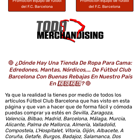
Promoción equipo de fútbol
Promoción equipo de fútbol
del F.C. Barcelona
del F.C. Barcelona
🔴
¿Dónde Hay Una Tienda De Ropa Para Cama:
Edredones, Mantas, Nórdicos,… De Fútbol Club
Barcelona Con Buenas Rebajas En Nuestro País
En 2️⃣0️⃣2️⃣6️⃣?
🔴
Ya que la realidad la tienes por medio de todos los
artículos Fútbol Club Barcelona que has visto en esta
página y que van a hacer que de forma fácil y cómoda
puedas comprar ya estés en
Sevilla, Zaragoza,
Valencia, Bilbao, Madrid, Barcelona, Málaga, Murcia,
Alicante, Palma de Mallorca, Almería, Valladolid,
Compostela, L'Hospitalet, Vitoria, Gijón, Albacete, A
Coruña, Getafe, Burgos, Badajoz, Salamanca, Dos