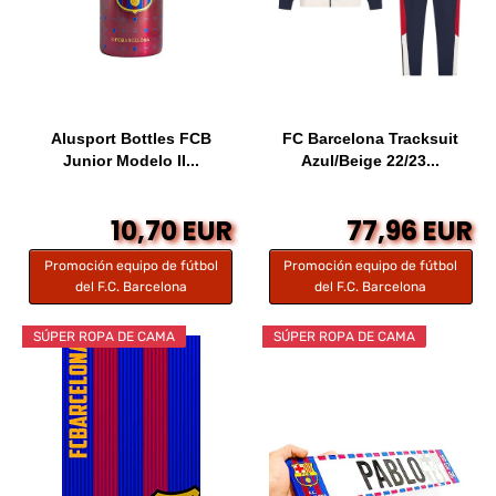
Alusport Bottles FCB
FC Barcelona Tracksuit
Junior Modelo II...
Azul/Beige 22/23...
10,70 EUR
77,96 EUR
Promoción equipo de fútbol
Promoción equipo de fútbol
del F.C. Barcelona
del F.C. Barcelona
SÚPER ROPA DE CAMA
SÚPER ROPA DE CAMA