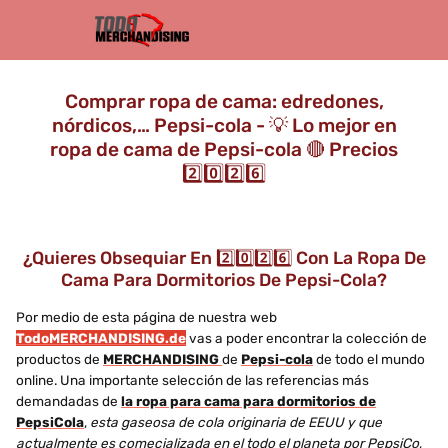
Comprar ropa de cama: edredones,
nórdicos,… Pepsi-cola - 💡 Lo mejor en
ropa de cama de Pepsi-cola 🔴 Precios
2️⃣0️⃣2️⃣6️⃣
¿Quieres Obsequiar En 2️⃣0️⃣2️⃣6️⃣ Con La Ropa De
Cama Para Dormitorios De Pepsi-Cola?
Por medio de esta página de nuestra web
TodoMERCHANDISING.de
vas a poder encontrar la colección de
productos de
MERCHANDISING
de
Pepsi-cola
de todo el mundo
online. Una importante selección de las referencias más
demandadas de
la ropa para cama para dormitorios de
PepsiCola
,
esta gaseosa de cola originaria de EEUU y que
actualmente es comecializada en el todo el planeta por PepsiCo
,