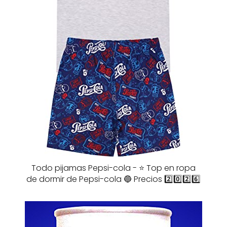
Todo pijamas Pepsi-cola - ⭐️ Top en ropa
de dormir de Pepsi-cola 🔵 Precios 2️⃣0️⃣2️⃣6️⃣