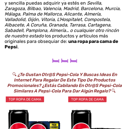
y sencilla puedas adquirir ya estés en
Sevilla,
Zaragoza, Bilbao, Valencia, Madrid, Barcelona, Murcia,
Málaga, Palma de Mallorca, Alicante, Almería,
Valladolid, Gijón, Vitoria, L'Hospitalet, Compostela,
Albacete, A Coruña, Granada, Tarrasa, Cartagena,
Sabadell, Pamplona, Almería… o cualquier otro rincón
de nuestro estado
los productos y artículos más
originales para obsequiar de:
una ropa para cama de
Pepsi
.
🛏️ 🛏️ 🛏️
🔍
¿Te Gustan Otr@s Pepsi-Cola Y Buscas Ideas En
Internet Para Regalar De Este Tipo De Productos
Promocionales? ¿Estás Cabilando En Otr@s Pepsi-Cola
Similares A Pepsi-Cola Para Dar Algún Regalo?
🔍
TOP ROPA DE CAMA
TOP ROPA DE CAMA