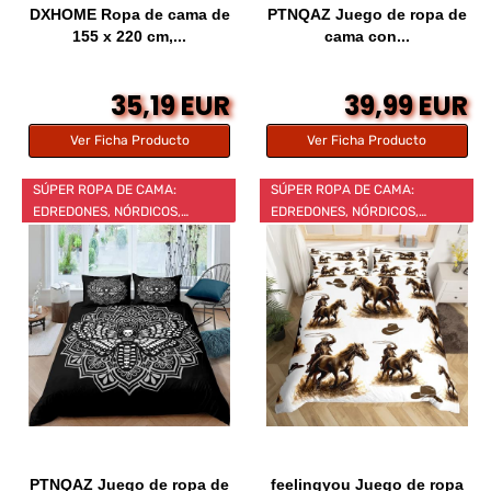
DXHOME Ropa de cama de
PTNQAZ Juego de ropa de
155 x 220 cm,...
cama con...
35,19 EUR
39,99 EUR
Ver Ficha Producto
Ver Ficha Producto
SÚPER ROPA DE CAMA:
SÚPER ROPA DE CAMA:
EDREDONES, NÓRDICOS,…
EDREDONES, NÓRDICOS,…
PTNQAZ Juego de ropa de
feelingyou Juego de ropa