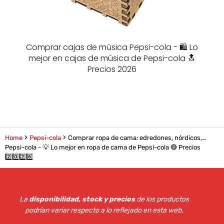
Comprar cajas de música Pepsi-cola - 🛍️ Lo
mejor en cajas de música de Pepsi-cola 🔝
Precios 2026
Home
Pepsi-cola
Comprar ropa de cama: edredones, nórdicos,…
Pepsi-cola - 💡 Lo mejor en ropa de cama de Pepsi-cola 🔴 Precios
2️⃣0️⃣2️⃣6️⃣
La
disponibilidad, stock y precios
de los productos
podrían variar respecto a lo reflejado en esta web
.