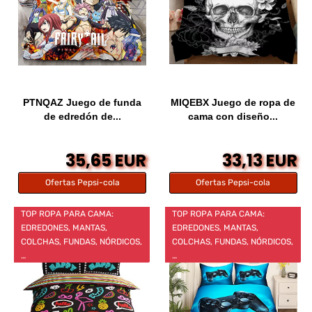
PTNQAZ Juego de funda
MIQEBX Juego de ropa de
de edredón de...
cama con diseño...
35,65 EUR
33,13 EUR
Ofertas Pepsi-cola
Ofertas Pepsi-cola
TOP ROPA PARA CAMA:
TOP ROPA PARA CAMA:
EDREDONES, MANTAS,
EDREDONES, MANTAS,
COLCHAS, FUNDAS, NÓRDICOS,
COLCHAS, FUNDAS, NÓRDICOS,
…
…