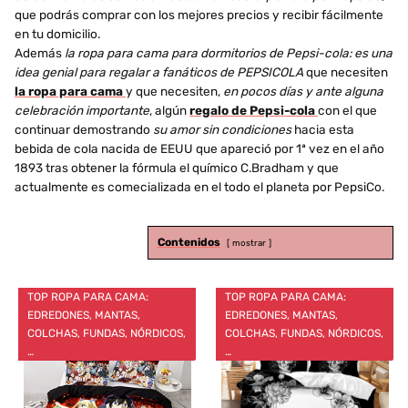
que podrás comprar con los mejores precios y recibir fácilmente
en tu domicilio.
Además
la ropa para cama para dormitorios de Pepsi-cola: es una
idea genial para regalar a fanáticos de PEPSICOLA
que necesiten
la ropa para cama
y que necesiten,
en pocos días y ante alguna
celebración importante
, algún
regalo de Pepsi-cola
con el que
continuar demostrando
su amor sin condiciones
hacia esta
bebida de cola nacida de EEUU que apareció por 1ª vez en el año
1893 tras obtener la fórmula el químico C.Bradham y que
actualmente es comecializada en el todo el planeta por PepsiCo.
Contenidos
mostrar
TOP ROPA PARA CAMA:
TOP ROPA PARA CAMA:
EDREDONES, MANTAS,
EDREDONES, MANTAS,
COLCHAS, FUNDAS, NÓRDICOS,
COLCHAS, FUNDAS, NÓRDICOS,
…
…