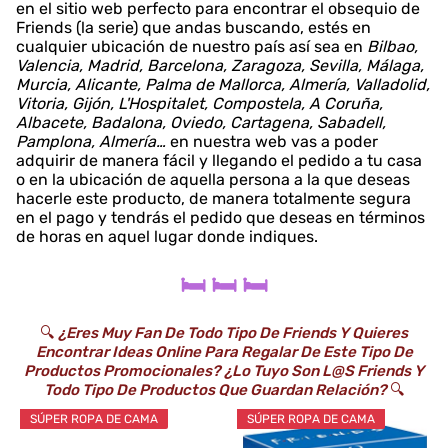
en el sitio web perfecto para encontrar el obsequio de
Friends (la serie) que andas buscando, estés en
cualquier ubicación de nuestro país así sea en
Bilbao,
Valencia, Madrid, Barcelona, Zaragoza, Sevilla, Málaga,
Murcia, Alicante, Palma de Mallorca, Almería, Valladolid,
Vitoria, Gijón, L'Hospitalet, Compostela, A Coruña,
Albacete, Badalona, Oviedo, Cartagena, Sabadell,
Pamplona, Almería…
en nuestra web vas a poder
adquirir de manera fácil y llegando el pedido a tu casa
o en la ubicación de aquella persona a la que deseas
hacerle este producto, de manera totalmente segura
en el pago y tendrás el pedido que deseas en términos
de horas en aquel lugar donde indiques.
🛏️ 🛏️ 🛏️
🔍
¿Eres Muy Fan De Todo Tipo De Friends Y Quieres
Encontrar Ideas Online Para Regalar De Este Tipo De
Productos Promocionales? ¿Lo Tuyo Son L@s Friends Y
Todo Tipo De Productos Que Guardan Relación?
🔍
SÚPER ROPA DE CAMA
SÚPER ROPA DE CAMA