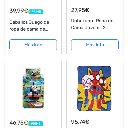
27,95€
39,99€
PRIME
PRIME
Unbekannt Ropa de
Caballos Juego de
Cama Juvenil, 2
ropa de cama de
Piezas, algodón, Best
franela de · Chica
Friends 006 140 x
cama · cama infantil ·
Más Info
Más Info
200, Multicolor, 200
Best Friends · caballo
cm x 140 cm
& puntos en rosa,
color blanco -
Almohada 80 x 80 +
Funda...
95,74€
46,75€
PRIME
PRIME