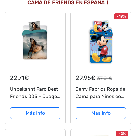
CAMA DE FRIENDS EN ESPAÑA ⬇️
-19%
22,71€
29,95€
37,01€
Unbekannt Faro Best
Jerry Fabrics Ropa de
Friends 005 – Juego
Cama para Niños con
de Ropa de Cama
Cremallera, Diseño
Junior, 2 Piezas,
Mickey and Friends,
Más Info
Más Info
Motivo Caballo,
Algodón, Multicolor,
algodón, Multicolor,
200x140x0.5 cm
140 x 200 cm
-2%