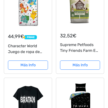
32,52€
44,99€
PRIME
PRIME
Supreme Petfoods
Character World
Tiny Friends Farm Eco
Juego de ropa de
Friendly - Ropa de
cama Pokemon 135 x
Cama (15 L), Color
200 + 80 x 80 ·
Más Info
Más Info
Blanco
Pokémon Pikachu &
Friends Game · 100%
algodón · 2 piezas de
ropa de cama infantil