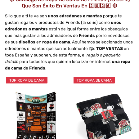
Que Son Éxito En Ventas En 2️⃣0️⃣2️⃣6️⃣ 🔴
Si lo que a ti te va son
unos edredones o mantas
porque te
gustan regalos y productos de Friends (la serie) como
unos
edredones o mantas
están de igual forma entre los obsequios
que más gustan a los admiradores de
Friends
por lo novedosos
de sus
diseños
en
ropa de cama
. Aquí hemos seleccionado unos
edredones o mantas que son actualmente l@s
TOP VENTAS
en
toda España y suponen, de esta forma, el
regalo o pequeño
detalle
para todos los que quieren localizar en internet
una ropa
de cama
de
Friends
.
TOP ROPA DE CAMA
TOP ROPA DE CAMA