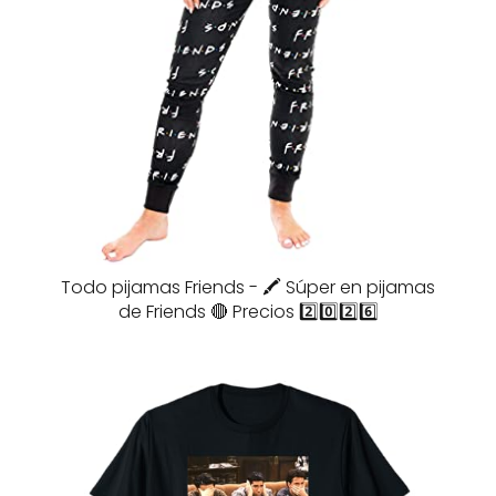
Todo pijamas Friends - 🖍️ Súper en pijamas
de Friends 🔴 Precios 2️⃣0️⃣2️⃣6️⃣