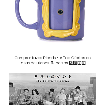
Comprar tazas Friends - ⭐️ Top Ofertas en
tazas de Friends 🔝 Precios 2️⃣0️⃣2️⃣6️⃣