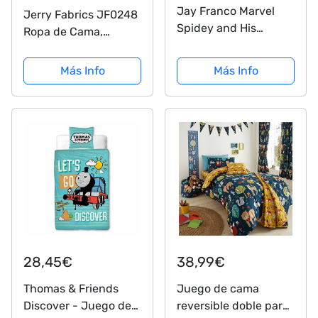
Jay Franco Marvel
Jerry Fabrics JF0248
Spidey and His
Ropa de Cama,
Amazing Friends
Algodón, Multicolour,
Team Spidey Manta –
200x140x3 cm
Más Info
Más Info
Medidas 46 x 60
pulgadas, ropa de
cama para niños,
forro polar súper
suave resistente a...
28,45€
38,99€
Thomas & Friends
Juego de cama
Discover - Juego de
reversible doble para