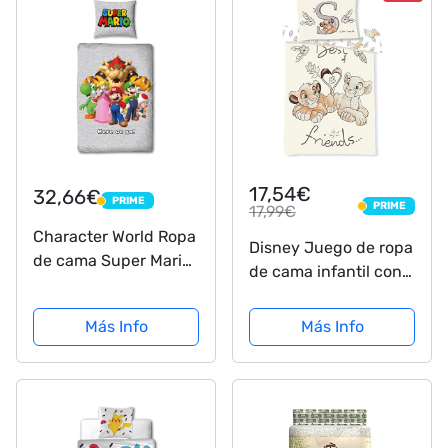
17,54€
32,66€
PRIME
PRIME
PRIME
17,99€
PRIME
Character World Ropa
Disney Juego de ropa
de cama Super Mario
de cama infantil con
135 x 200 + 80 x 80,
diseño de El rey León
tamaño alemán ·
«Friends»
Más Info
Más Info
Nintendo · Luigi &
Friends 100% algodón
para adolescentes