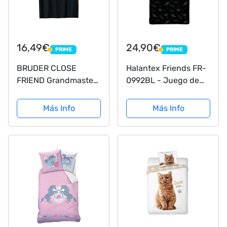
16,49€
24,90€
PRIME
PRIME
PRIME
PRIME
BRUDER CLOSE
Halantex Friends FR-
FRIEND Grandmaster
0992BL - Juego de
2 T Ropa de cama
cama (140 x 200 cm,
Camiseta
70 x 90 cm)
Más Info
Más Info