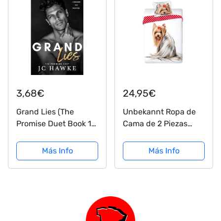
Close (English
Edition)
3,68€
24,95€
Grand Lies (The
Unbekannt Ropa de
Promise Duet Book 1)
Cama de 2 Piezas
(English Edition)
para Perros, algodón,
Best Friends 008, 140
Más Info
Más Info
x 200 cm, Multicolor,
200 cm x 140 cm