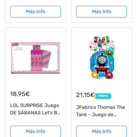
Funda de edredón
niñas y niños,
Infantil
Woodland Friends
Más Info
Más Info
Animales, azul marino
18,95€
21,15€
PRIME
PRIME
LOL SURPRISE Juego
JFabrics Thomas The
DE SÁBANAS Let's BE
Tank - Juego de
Friends Cama DE 90
edredón y almohada
para cuna de bebé,
Más Info
Más Info
100% algodón, color