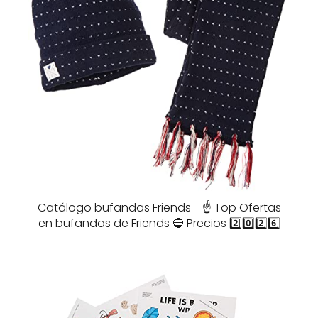
Catálogo bufandas Friends - ☝️ Top Ofertas
en bufandas de Friends 🔵 Precios 2️⃣0️⃣2️⃣6️⃣