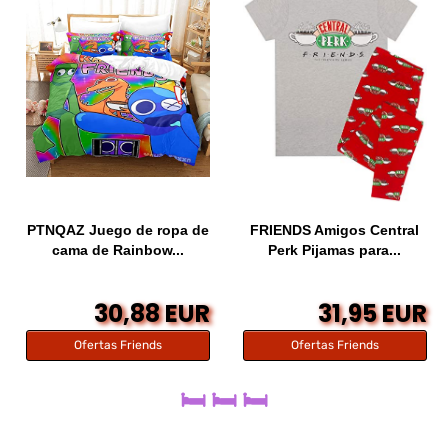
PTNQAZ Juego de ropa de
FRIENDS Amigos Central
cama de Rainbow...
Perk Pijamas para...
30,88 EUR
31,95 EUR
Ofertas Friends
Ofertas Friends
🛏️ 🛏️ 🛏️