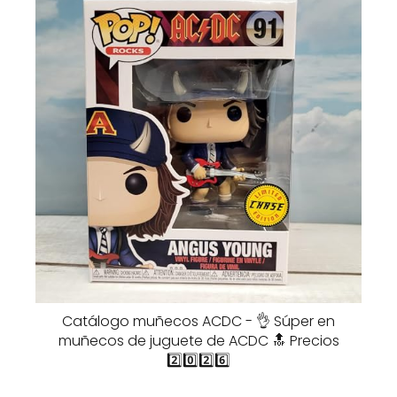
Catálogo muñecos ACDC - 👌 Súper en
muñecos de juguete de ACDC 🔝 Precios
2️⃣0️⃣2️⃣6️⃣