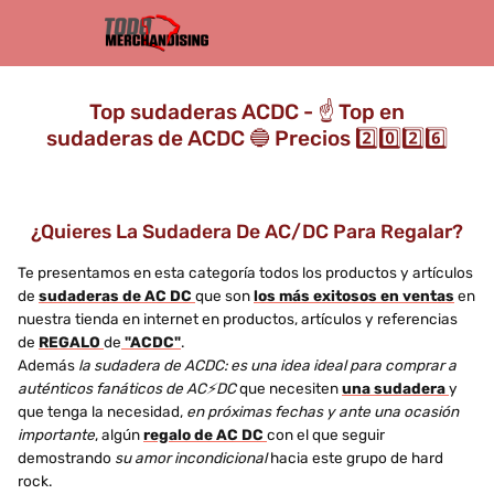
Top sudaderas ACDC - ☝️ Top en
sudaderas de ACDC 🔵 Precios 2️⃣0️⃣2️⃣6️⃣
¿Quieres La Sudadera De AC/DC Para Regalar?
Te presentamos en esta categoría todos los productos y artículos
de
sudaderas de AC DC
que son
los más exitosos en ventas
en
nuestra tienda en internet en productos, artículos y referencias
de
REGALO
de
"ACDC"
.
Además
la sudadera de ACDC: es una idea ideal para comprar a
auténticos fanáticos de AC⚡DC
que necesiten
una sudadera
y
que tenga la necesidad,
en próximas fechas y ante una ocasión
importante
, algún
regalo de AC DC
con el que seguir
demostrando
su amor incondicional
hacia este grupo de hard
rock.