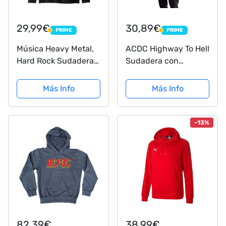
29,99€
30,89€
PRIME
PRIME
PRIME
PRIME
Música Heavy Metal,
ACDC Highway To Hell
Hard Rock Sudadera
Sudadera con
con Capucha
Capucha, Black, XX-
Large para Hombre
Más Info
Más Info
-13%
82,39€
38,99€