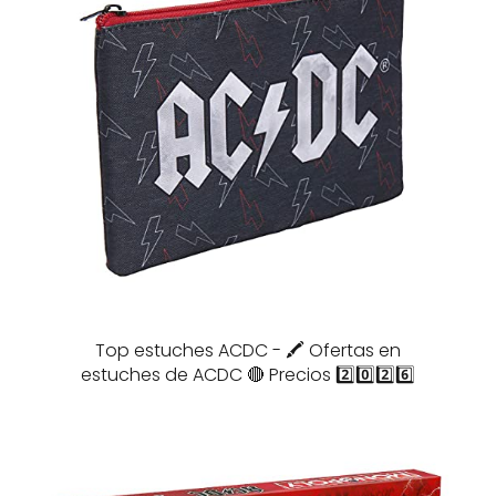
Top estuches ACDC - 🖍️ Ofertas en
estuches de ACDC 🔴 Precios 2️⃣0️⃣2️⃣6️⃣