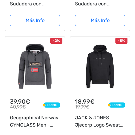
Sudadera con
Sudadera con
Capucha, Hombre,
Capucha The Tour de
Gris (Gris/Negro), M
1978, Negro, S para
Más Info
Más Info
Hombre
-2%
-5%
39,90€
18,99€
PRIME
PRIME
40,99€
19,99€
PRIME
PRIME
Geographical Norway
JACK & JONES
GYMCLASS Men -
Jjecorp Logo Sweat
Sudadera De Bolsillo
Hood