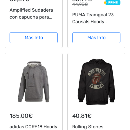
PRIME
44,95€
PRIME
Amplified Sudadera
PUMA Teamgoal 23
con capucha para
Causals Hoody
hombre, color gris,
Sudadera, Hombre,
oficial de AC/DC
Puma Red, L
Más Info
Más Info
ACDC Logo Rock Star
Vintage gris M
185,00€
40,81€
adidas CORE18 Hoody
Rolling Stones