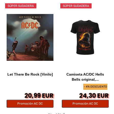
SÚPER SUDADERA
SÚPER SUDADERA
Let There Be Rock [Vinilo]
Camiseta AC/DC Hells
Bells original,...
- 4% DESCUENTO
20,99 EUR
24,30 EUR
Promoción AC DC
Promoción AC DC