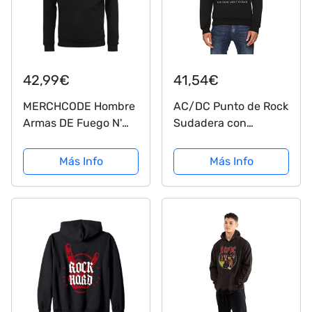
42,99€
41,54€
MERCHCODE Hombre
AC/DC Punto de Rock
Armas DE Fuego N'
Sudadera con
Roses Logo Sudadera
Capucha, Negro, M
con Capucha - Negro,
para Hombre
Más Info
Más Info
L