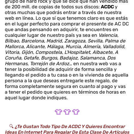
grupo de hard rock y que se dice que han vendido más
de 200 mill. de copias de todos sus discos:
ACDC
y
otras muchas que podrás entrar a través de nuestra
web en línea. Lo que sí que tenemos claro es que estás
en el lugar perfecto para comprar el presente de AC DC
que andas pensando en adquirir, te encuentres en
cualquier lugar de nuestro país ya sea en
Valencia,
Bilbao, Barcelona, Madrid, Zaragoza, Sevilla, Palma de
Mallorca, Alicante, Málaga, Murcia, Almería, Valladolid,
Vitoria, Gijón, Compostela, L'Hospitalet, Albacete, A
Coruña, Getafe, Burgos, Badajoz, Salamanca, Dos
Hermanas, Torrejón de Ardoz…
en nuestra web vas a
tener la posibilidad de adquirir de forma sencilla y
llegando el pedido a tu casa o en la vivienda de aquella
persona a la que deseas entregarle este regalo, de
forma completamente segura en cuanto al pago y vas
a tener el pedido que quieres en términos de horas en
aquel lugar donde indiques.
👕 👕 👕
🔍
¿Te Gustan Todo Tipo De ACDC Y Quieres Encontrar
Ideas En Internet Para Regalar De Esta Clase De Artículos