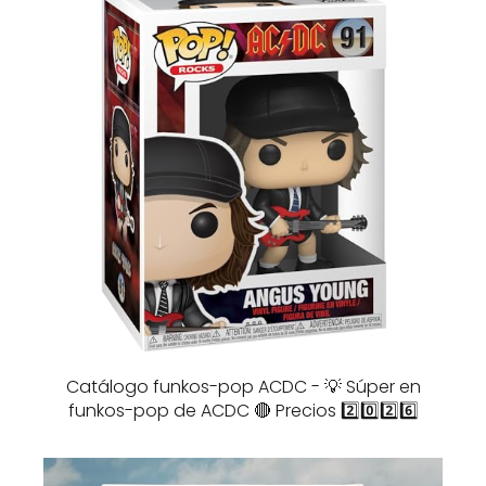
Catálogo funkos-pop ACDC - 💡 Súper en
funkos-pop de ACDC 🔴 Precios 2️⃣0️⃣2️⃣6️⃣