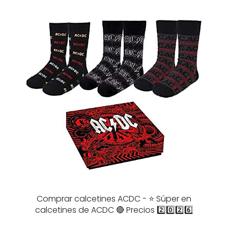
Comprar calcetines ACDC - ⭐️ Súper en
calcetines de ACDC 🔴 Precios 2️⃣0️⃣2️⃣6️⃣