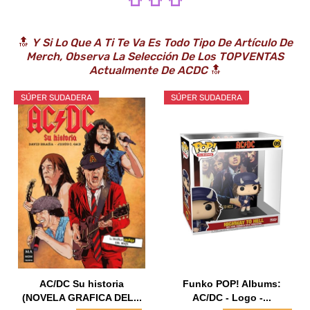
👕 👕 👕
🔝
Y Si Lo Que A Ti Te Va Es Todo Tipo De Artículo De
Merch, Observa La Selección De Los TOPVENTAS
Actualmente De ACDC
🔝
SÚPER SUDADERA
SÚPER SUDADERA
AC/DC Su historia
Funko POP! Albums:
(NOVELA GRAFICA DEL...
AC/DC - Logo -...