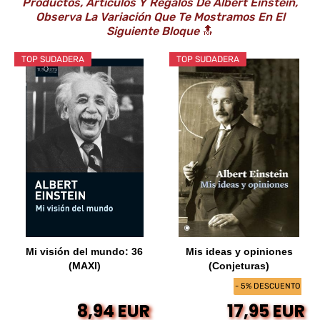
Productos, Artículos Y Regalos De Albert Einstein,
Observa La Variación Que Te Mostramos En El
Siguiente Bloque
🔝
TOP SUDADERA
TOP SUDADERA
Mi visión del mundo: 36
Mis ideas y opiniones
(MAXI)
(Conjeturas)
- 5% DESCUENTO
8,94 EUR
17,95 EUR