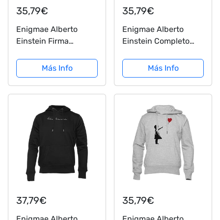
35,79€
35,79€
Enigmae Alberto
Enigmae Alberto
Einstein Firma
Einstein Completo
Sudadera Unisex
Firma Sudadera
Hombres Mujeres
Unisex Hombres
Más Info
Más Info
Manga Larga Gris
Mujeres Manga Larga
Men Women Hoodie
Gris Men Women
Grey XXXL
Hoodie Grey XS
37,79€
35,79€
Enigmae Alberto
Enigmae Alberto