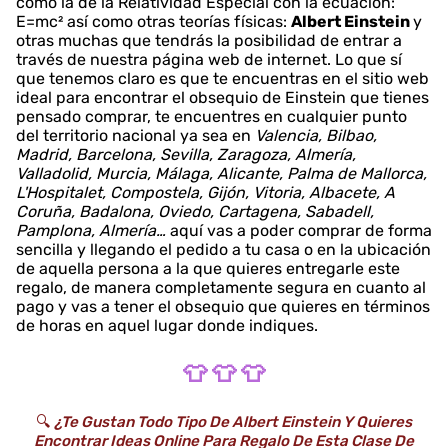
como la de la Relatividad Especial con la ecuación:
E=mc² así como otras teorías físicas:
Albert Einstein
y
otras muchas que tendrás la posibilidad de entrar a
través de nuestra página web de internet. Lo que sí
que tenemos claro es que te encuentras en el sitio web
ideal para encontrar el obsequio de Einstein que tienes
pensado comprar, te encuentres en cualquier punto
del territorio nacional ya sea en
Valencia, Bilbao,
Madrid, Barcelona, Sevilla, Zaragoza, Almería,
Valladolid, Murcia, Málaga, Alicante, Palma de Mallorca,
L'Hospitalet, Compostela, Gijón, Vitoria, Albacete, A
Coruña, Badalona, Oviedo, Cartagena, Sabadell,
Pamplona, Almería…
aquí vas a poder comprar de forma
sencilla y llegando el pedido a tu casa o en la ubicación
de aquella persona a la que quieres entregarle este
regalo, de manera completamente segura en cuanto al
pago y vas a tener el obsequio que quieres en términos
de horas en aquel lugar donde indiques.
👕 👕 👕
🔍
¿Te Gustan Todo Tipo De Albert Einstein Y Quieres
Encontrar Ideas Online Para Regalo De Esta Clase De