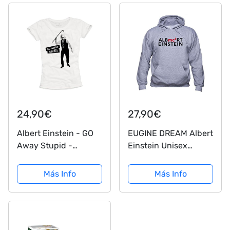
Black M
Medium
24,90€
27,90€
Albert Einstein - GO
EUGINE DREAM Albert
Away Stupid -
Einstein Unisex
Camisetas Divertidas
Sudadera con
Mujer Blancas M
Capucha Gris 4XL
Más Info
Más Info