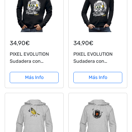
34,90€
34,90€
PIXEL EVOLUTION
PIXEL EVOLUTION
Sudadera con
Sudadera con
Capucha Parodia
Capucha Parodia
Albert Einstein
Albert Einstein Mujer
Más Info
Más Info
Hombre - tamaño L -
- tamaño XS - Negro
Negro