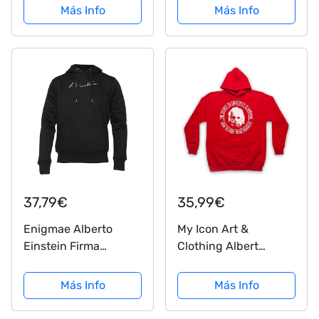
Hombres Mujeres
Sudadera Unisex
Más Info
Más Info
Manga Larga Negro
Hombres Mujeres
Men Women Hoodie
Manga Larga Negro
Black XL
Men Women Hoodie
Black L
37,79€
35,99€
Enigmae Alberto
My Icon Art &
Einstein Firma
Clothing Albert
Sudadera Unisex
Einstein Secret To
Hombres Mujeres
Creativity Adultos
Más Info
Más Info
Manga Larga Negro
Sudadera con
Men Women Hoodie
Capucha, Rojo,