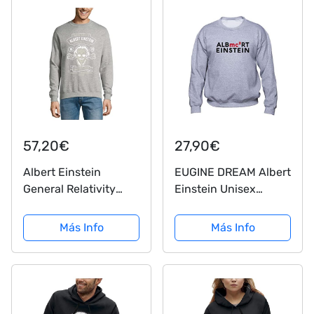
57,20€
27,90€
Albert Einstein
EUGINE DREAM Albert
General Relativity
Einstein Unisex
Imagination is More
Sudadera Gris XXL
Important Than
Más Info
Más Info
Knowledge Jersey
Sudadera Jersey
Jersey Gris, gris, L