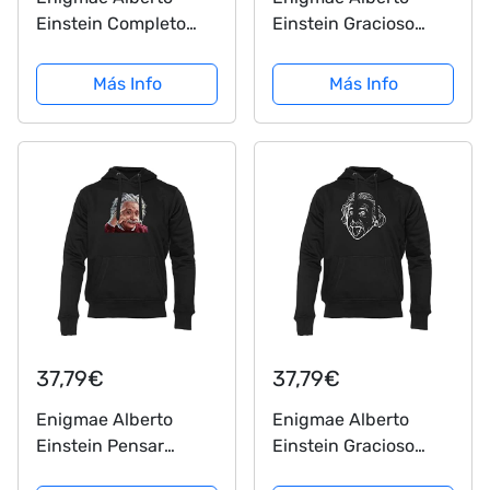
Einstein Completo
Einstein Gracioso
Firma Sudadera
Lengua Show
Unisex Hombres
Sudadera Unisex
Más Info
Más Info
Mujeres Manga Larga
Hombres Mujeres
Negro Men Women
Manga Larga Gris
Hoodie Black S
Men Women Hoodie
Grey XL
37,79€
37,79€
Enigmae Alberto
Enigmae Alberto
Einstein Pensar
Einstein Gracioso
Sudadera Unisex
Lengua Show