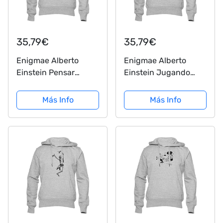
35,79€
35,79€
Enigmae Alberto
Enigmae Alberto
Einstein Pensar
Einstein Jugando
Sudadera Unisex
Baloncesto Sudadera
Hombres Mujeres
Unisex Hombres
Más Info
Más Info
Manga Larga Gris
Mujeres Manga Larga
Men Women Hoodie
Gris Men Women
Grey S
Hoodie Grey XXXL