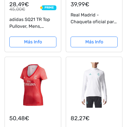
28,49€
39,99€
PRIME
45,00€
PRIME
Real Madrid -
adidas SQ21 TR Top
Chaqueta oficial para
Pullover, Mens,
hombre, talla S
Black/White, M
Más Info
Más Info
50,48€
82,27€