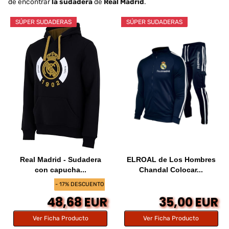
de encontrar
la sudadera
de
Real Madrid
.
SÚPER SUDADERAS
SÚPER SUDADERAS
Real Madrid - Sudadera
ELROAL de Los Hombres
con capucha...
Chandal Colocar...
- 17% DESCUENTO
48,68 EUR
35,00 EUR
Ver Ficha Producto
Ver Ficha Producto