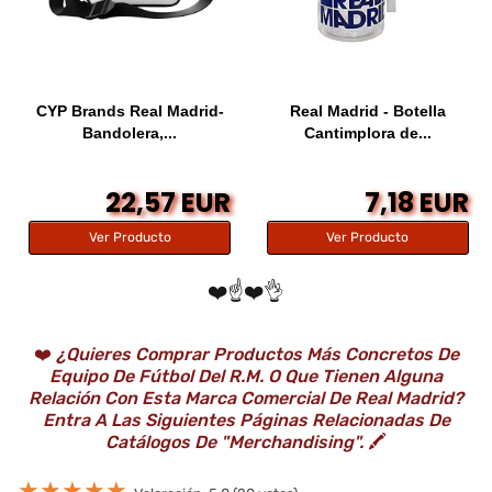
CYP Brands Real Madrid-
Real Madrid - Botella
Bandolera,...
Cantimplora de...
22,57 EUR
7,18 EUR
Ver Producto
Ver Producto
❤️☝️❤️👌
❤️
¿Quieres Comprar Productos Más Concretos De
Equipo De Fútbol Del R.M. O Que Tienen Alguna
Relación Con Esta Marca Comercial De Real Madrid?
Entra A Las Siguientes Páginas Relacionadas De
Catálogos De "Merchandising".
🖍️
★
★
★
★
★