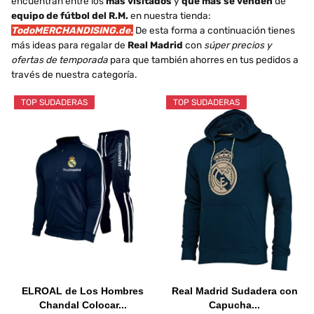
encuentran entre los
más visitados
y
que más se venden
de
equipo de fútbol del R.M.
en nuestra tienda:
TodoMERCHANDISING.de.
De esta forma a continuación tienes
más ideas para regalar de
Real Madrid
con
súper precios y
ofertas de temporada
para que también ahorres en tus pedidos a
través de nuestra categoría.
TOP SUDADERAS
TOP SUDADERAS
ELROAL de Los Hombres
Real Madrid Sudadera con
Chandal Colocar...
Capucha...