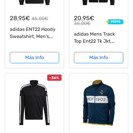
28,95€
20,95€
45,00€
PRIME
35,00€
PRIME
adidas ENT22 Hoody
adidas Mens Track
Sweatshirt, Men's,
Top Ent22 Tk Jkt,
Black, M
Black, HB0573, 2XL
EU
Más Info
Más Info
-36%