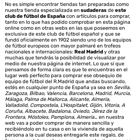
No es simple encontrar tiendas tan preparadas como
nuestra tienda especializada en
sudaderas
de
este
club de fútbol de España
con artículos para comprar,
tanto en lo que has podido comprobar en esta página
online como en otras webs en las que poseemos en
exclusiva de este club de fútbol español y que se
fundó oficialmente en 1902 siendo uno de los equipos
de fútbol europeos con mayor palmaré en trofeos
nacionales e internacionales:
Real Madrid
y otras
muchas que tendrás la posibilidad de visualizar por
medio de nuestra página de internet. Lo que sí que
pensamos de forma clara es que te encuentras en el
lugar web perfecto para comprar ese obsequio de
equipo de fútbol del R.Madrid que andas buscando,
estés en cualquier punto de España ya sea en
Sevilla,
Zaragoza, Bilbao, Valencia, Barcelona, Madrid, Murcia,
Málaga, Palma de Mallorca, Alicante, Almería,
Valladolid, Compostela, L'Hospitalet, Gijón, Vitoria, A
Coruña, Albacete, Badalona, Oviedo, Jérez de la
Frontera, Móstoles, Pamplona, Almería…
en nuestra
web vas a poder comprar de manera sencilla y
recibiéndolo en tu casa o en la vivienda de aquella
persona a la cual deseas entregarle este regalo, de