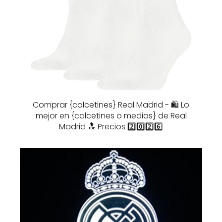
Comprar {calcetines} Real Madrid - 🛍️ Lo
mejor en {calcetines o medias} de Real
Madrid 🔝 Precios 2️⃣0️⃣2️⃣6️⃣