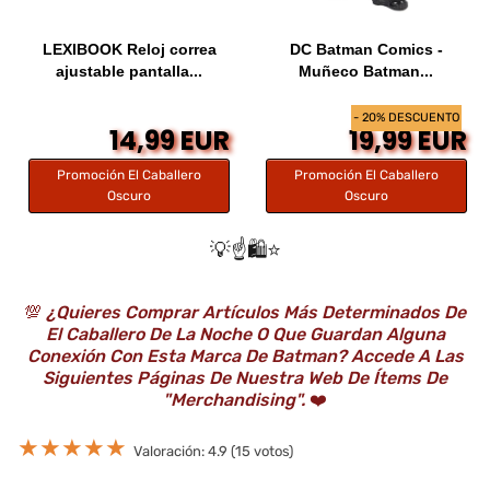
LEXIBOOK Reloj correa
DC Batman Comics -
ajustable pantalla...
Muñeco Batman...
- 20% DESCUENTO
14,99 EUR
19,99 EUR
Promoción El Caballero
Promoción El Caballero
Oscuro
Oscuro
💡☝️🛍️⭐️
💯
¿Quieres Comprar Artículos Más Determinados De
El Caballero De La Noche O Que Guardan Alguna
Conexión Con Esta Marca De Batman? Accede A Las
Siguientes Páginas De Nuestra Web De Ítems De
"Merchandising".
❤️
★
★
★
★
★
Valoración: 4.9 (15 votos)