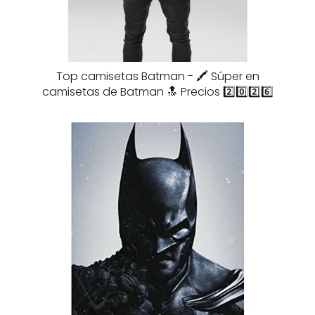
Top camisetas Batman - 🖍️ Súper en
camisetas de Batman 🔝 Precios 2️⃣0️⃣2️⃣6️⃣