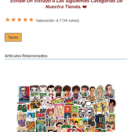
Échale Un Vistazo A Las Siguientes Categorías De
Nuestra Tienda.
❤️
★
★
★
★
★
Valoración: 4.7 (14 votos)
Tazas
Artículos Relacionados