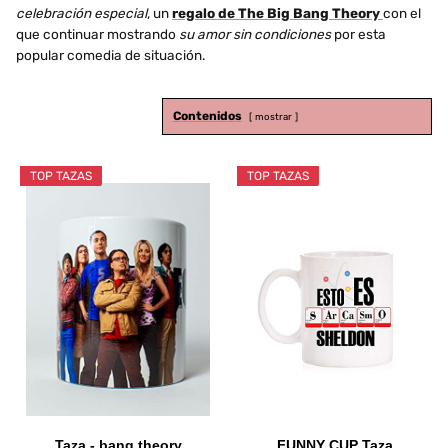
celebración especial
, un
regalo de The Big Bang Theory
con el
que continuar mostrando
su amor sin condiciones
por esta
popular comedia de situación.
Contenidos
mostrar
TOP TAZAS
TOP TAZAS
Taza - bang theory
FUNNY CUP Taza