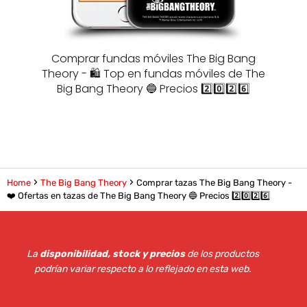
Comprar fundas móviles The Big Bang
Theory - 🛍️ Top en fundas móviles de The
Big Bang Theory 🔵 Precios 2️⃣0️⃣2️⃣6️⃣
Home
The Big Bang Theory
Comprar tazas The Big Bang Theory -
❤️ Ofertas en tazas de The Big Bang Theory 🔵 Precios 2️⃣0️⃣2️⃣6️⃣
La
disponibilidad, stock y precios
de los productos
podrían variar respecto a lo reflejado en esta web
.