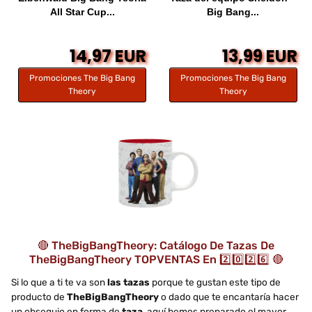
All Star Cup...
Big Bang...
14,97 EUR
13,99 EUR
Promociones The Big Bang
Promociones The Big Bang
Theory
Theory
🔴 TheBigBangTheory: Catálogo De Tazas De
TheBigBangTheory TOPVENTAS En 2️⃣0️⃣2️⃣6️⃣ 🔴
Si lo que a ti te va son
las tazas
porque te gustan este tipo de
producto de
TheBigBangTheory
o dado que te encantaría hacer
un obsequio en forma de
taza
, aquí hemos preparado el mayor