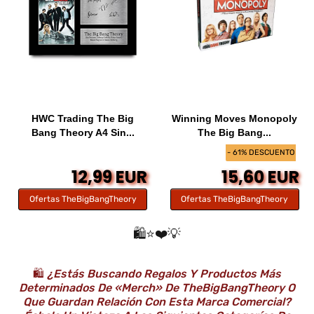
HWC Trading The Big
Winning Moves Monopoly
Bang Theory A4 Sin...
The Big Bang...
- 61% DESCUENTO
12,99 EUR
15,60 EUR
Ofertas TheBigBangTheory
Ofertas TheBigBangTheory
🛍️⭐️❤️💡
🛍️
¿Estás Buscando Regalos Y Productos Más
Determinados De «Merch» De TheBigBangTheory O
Que Guardan Relación Con Esta Marca Comercial?