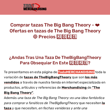
Comprar tazas The Big Bang Theory - ❤️
Ofertas en tazas de The Big Bang Theory
🔵 Precios 2️⃣0️⃣2️⃣6️⃣
¿Andas Tras Una Taza De TheBigBangTheory
Para Obsequiar En Este 2️⃣0️⃣2️⃣6️⃣?
Te presentamos en esta página de
TodoMERCHANDISING
toda la
variación de
tazas de TheBigBangTheory
que son
los más
vendidos
a través de nuestra tienda en internet especializada en
productos, artículos y referencias de
Merchandising
de
"The
Big Bang Theory"
.
Además
una taza de The Big Bang Theory: es una idea fantástica
para comprar a fanáticos de TheBigBangTheory
que necesiten
la
taza
y que necesiten,
en fechas venideras y ante una