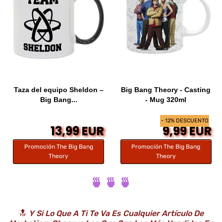
Taza del equipo Sheldon –
Big Bang Theory - Casting
Big Bang...
- Mug 320ml
- 12% DESCUENTO
13,99 EUR
9,99 EUR
Promoción The Big Bang
Promoción The Big Bang
Theory
Theory
🍵 🍵 🍵
🔝
Y Si Lo Que A Ti Te Va Es Cualquier Artículo De