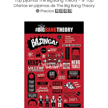
Top pijamas The Big Bang Theory - 💡 Top
Ofertas en pijamas de The Big Bang Theory
🔴 Precios 2️⃣0️⃣2️⃣6️⃣