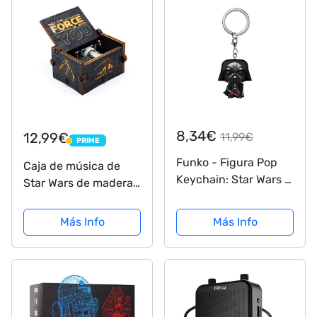
niños a Partir de 3
años
8,34€
12,99€
11,99€
PRIME
PRIME
Funko - Figura Pop
Caja de música de
Keychain: Star Wars -
Star Wars de madera
Dar TH Vader (53049)
negra, caja de
madera tallada a
Más Info
Más Info
mano de madera
tallada antigua
artesanía de
decoración del hogar
para niños regalos