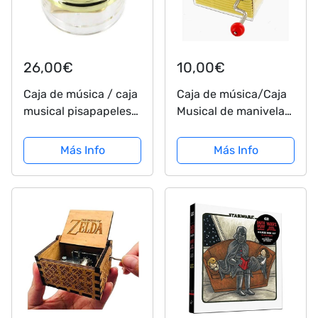
26,00€
10,00€
Caja de música / caja
Caja de música/Caja
musical pisapapeles
Musical de manivela
de vidrio acrílico con
de cartón con
mecanismo musical
Mecanismo Musical
Más Info
Más Info
de resorte de 18 notas
de 18 Notas - La
- Marcha Imperial -
Guerra de Las
Tema de Darth Vader
Galaxias - La Marcha
- La guerra...
Imperial o el Tema de
Darth Vader...