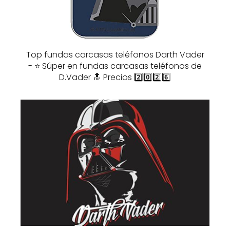
Top fundas carcasas teléfonos Darth Vader
- ⭐️ Súper en fundas carcasas teléfonos de
D.Vader 🔝 Precios 2️⃣0️⃣2️⃣6️⃣