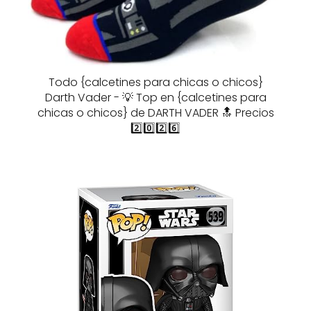
Todo {calcetines para chicas o chicos}
Darth Vader - 💡 Top en {calcetines para
chicas o chicos} de DARTH VADER 🔝 Precios
2️⃣0️⃣2️⃣6️⃣