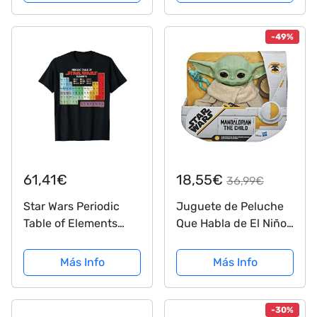
de madera tallada,
La Marcha Imperial -
regalo musical
Tema de Darth Vader
-49%
- Star wars - La...
61,41€
18,55€
36,99€
Star Wars Periodic
Juguete de Peluche
Table of Elements
Que Habla de El Niño
Graphic T-Shirt
de Star Wars con
Sonidos del Personaje
Más Info
Más Info
y Accesorios,
Juguete de The
Mandalorian para
-30%