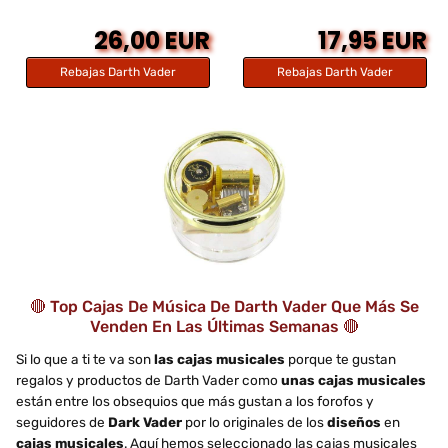
26,00 EUR
17,95 EUR
Rebajas Darth Vader
Rebajas Darth Vader
🔴 Top Cajas De Música De Darth Vader Que Más Se
Venden En Las Últimas Semanas 🔴
Si lo que a ti te va son
las cajas musicales
porque te gustan
regalos y productos de Darth Vader como
unas cajas musicales
están entre los obsequios que más gustan a los forofos y
seguidores de
Dark Vader
por lo originales de los
diseños
en
cajas musicales
. Aquí hemos seleccionado las cajas musicales