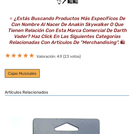
👌🖊️🛍️🛍️
⭐️
¿Estás Buscando Productos Más Específicos De
Con Nombre Al Nacer De Anakin Skywalker O Que
Tienen Relación Con Esta Marca Comercial De Darth
Vader? Haz Click En Las Siguientes Categorías
Relacionadas Con Artículos De "Merchandising".
🛍️
★
★
★
★
★
Valoración: 4.9 (23 votos)
Cajas Musicales
Artículos Relacionados