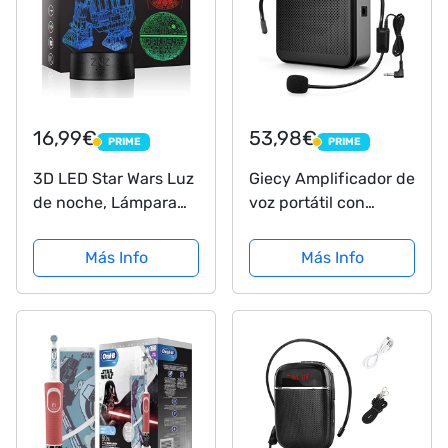
16,99€
53,98€
PRIME
PRIME
PRIME
PRIME
3D LED Star Wars Luz
Giecy Amplificador de
de noche, Lámpara
voz portátil con
de ilusión Death Star
micrófono 30W
+ R2-D2 + Millennium
batería recargable
Más Info
Más Info
Falcon, Tres patrones
2800mah, sistema de
y 16 colores Lámpara
megafonía,
de decoración
amplificador voz
Cambio - Regalo...
ligero para
profesores, guías...