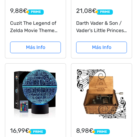
9,88€
21,08€
PRIME
PRIME
PRIME
PRIME
Cuzit The Legend of
Darth Vader & Son /
Zelda Movie Theme
Vader's Little Princess
Antique Carved Music
Deluxe Box Set
Box Hand Crank
(includes two art
Más Info
Más Info
Wooden Musical Box
prints) (Star Wars)
Toy
16,99€
8,98€
PRIME
PRIME
PRIME
PRIME