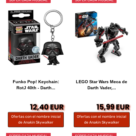
Funko Pop! Keychain:
LEGO Star Wars Meca de
RotJ 40th - Darth...
Darth Vader,...
12,40 EUR
15,99 EUR
Ofertas con el nombre inicial
Ofertas con el nombre inicial
de Anakin Skywalker
de Anakin Skywalker
SÚPER CAJA MUSICAL
SÚPER CAJA MUSICAL