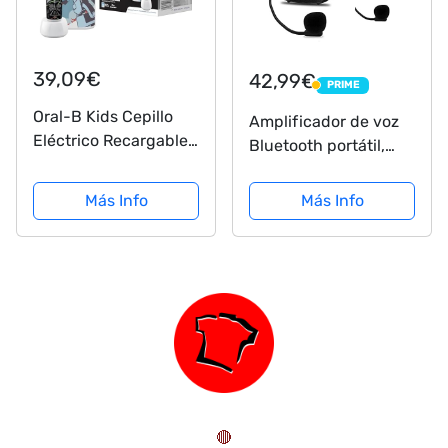
39,09€
42,99€
PRIME
PRIME
Oral-B Kids Cepillo
Amplificador de voz
Eléctrico Recargable
Bluetooth portátil,
Con Tecnología De
mini altavoz
Braun, 1 Mango De
recargable con cable
Más Info
Más Info
Star Wars, Apto Para
con micrófono, para
Niños Mayores De 3
maestros, guías
Años, multicolor
turísticos,
entrenadores y más.
🔴