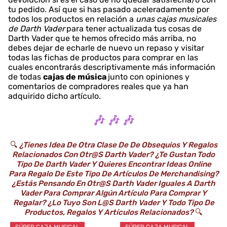
tu pedido. Así que si has pasado aceleradamente por
todos los productos en relación a
unas cajas musicales
de Darth Vader
para tener actualizada tus cosas de
Darth Vader que te hemos ofrecido más arriba, no
debes dejar de echarle de nuevo un repaso y visitar
todas las fichas de productos para comprar en las
cuales encontrarás descriptivamente más información
de todas
cajas de música
junto con opiniones y
comentarios de compradores reales que ya han
adquirido dicho artículo.
🎶 🎶 🎶
🔍
¿Tienes Idea De Otra Clase De De Obsequios Y Regalos
Relacionados Con Otr@s Darth Vader? ¿Te Gustan Todo
Tipo De Darth Vader Y Quieres Encontrar Ideas Online
Para Regalo De Este Tipo De Artículos De Merchandising?
¿Estás Pensando En Otr@s Darth Vader Iguales A Darth
Vader Para Comprar Algún Artículo Para Comprar Y
Regalar? ¿Lo Tuyo Son L@s Darth Vader Y Todo Tipo De
Productos, Regalos Y Artículos Relacionados?
🔍
SÚPER CAJA MUSICAL
SÚPER CAJA MUSICAL