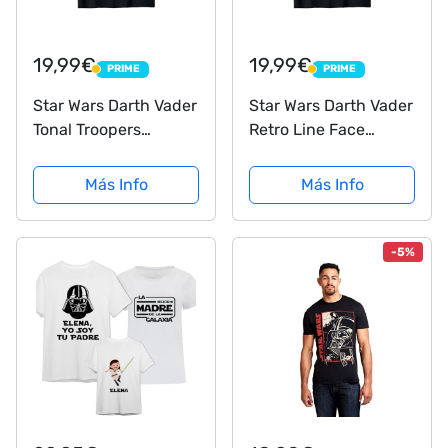
19,99€
19,99€
PRIME
PRIME
PRIME
PRIME
Star Wars Darth Vader
Star Wars Darth Vader
Tonal Troopers
Retro Line Face
Camiseta
Portrait Camiseta
Más Info
Más Info
-5%