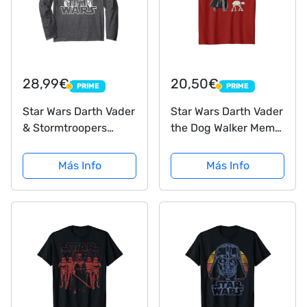
28,99€
20,50€
PRIME
PRIME
PRIME
PRIME
Star Wars Darth Vader
Star Wars Darth Vader
& Stormtroopers
the Dog Walker Meme
Outline Manga Larga
Camiseta
Más Info
Más Info