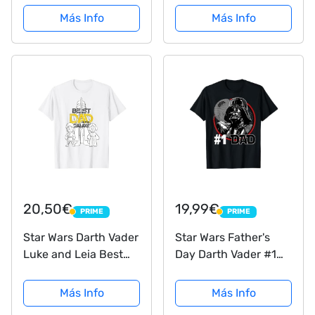
Más Info
Más Info
20,50€
19,99€
PRIME
PRIME
PRIME
PRIME
Star Wars Darth Vader
Star Wars Father's
Luke and Leia Best
Day Darth Vader #1
Dad in the Galaxy
Dad C2 Camiseta
Camiseta
Más Info
Más Info