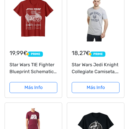
19,99€
18,27€
PRIME
PRIME
PRIME
PRIME
Star Wars TIE Fighter
Star Wars Jedi Knight
Blueprint Schematics
Collegiate Camiseta,
Camiseta
Gris (Grey Marl SPO), L
para Hombre
Más Info
Más Info