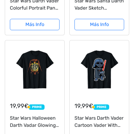
Star Wars Darth Vader
Star Wars Santa Darth
Colorful Portrait Panel
Vader Sketch
Box Camiseta
Christmas Camiseta
Más Info
Más Info
19,99€
19,99€
PRIME
PRIME
PRIME
PRIME
Star Wars Halloween
Star Wars Darth Vader
Darth Vadar Glowing
Cartoon Vader With
Helmet Camiseta
Saber Camiseta