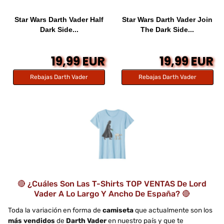
Star Wars Darth Vader Half
Star Wars Darth Vader Join
Dark Side...
The Dark Side...
19,99 EUR
19,99 EUR
Rebajas Darth Vader
Rebajas Darth Vader
🔴 ¿Cuáles Son Las T-Shirts TOP VENTAS De Lord
Vader A Lo Largo Y Ancho De España? 🔴
Toda la variación en forma de
camiseta
que actualmente son los
más vendidos
de
Darth Vader
en nuestro país y que te