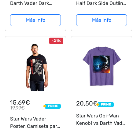
Darth Vader Dark
Half Dark Side Outline
Banner Camiseta
Camiseta
Más Info
Más Info
-21%
15,69€
20,50€
PRIME
PRIME
PRIME
19,99€
PRIME
Star Wars Obi-Wan
Star Wars Vader
Kenobi vs Darth Vader
Poster, Camiseta para
Camiseta
Hombre, Negro (Black