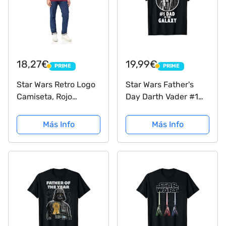
18,27€
19,99€
PRIME
PRIME
PRIME
PRIME
Star Wars Retro Logo
Star Wars Father's
Camiseta, Rojo
Day Darth Vader #1
(Burgundy Blue),
Dad In The Galaxy
Medium para Hombre
Camiseta
Más Info
Más Info