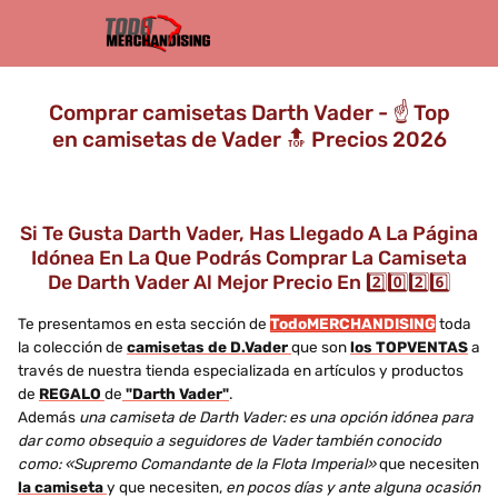
Comprar camisetas Darth Vader - ☝️ Top
en camisetas de Vader 🔝 Precios 2026
Si Te Gusta Darth Vader, Has Llegado A La Página
Idónea En La Que Podrás Comprar La Camiseta
De Darth Vader Al Mejor Precio En 2️⃣0️⃣2️⃣6️⃣
Te presentamos en esta sección de
TodoMERCHANDISING
toda
la colección de
camisetas de D.Vader
que son
los TOPVENTAS
a
través de nuestra tienda especializada en artículos y productos
de
REGALO
de
"Darth Vader"
.
Además
una camiseta de Darth Vader: es una opción idónea para
dar como obsequio a seguidores de Vader también conocido
como: «Supremo Comandante de la Flota Imperial»
que necesiten
la camiseta
y que necesiten,
en pocos días y ante alguna ocasión