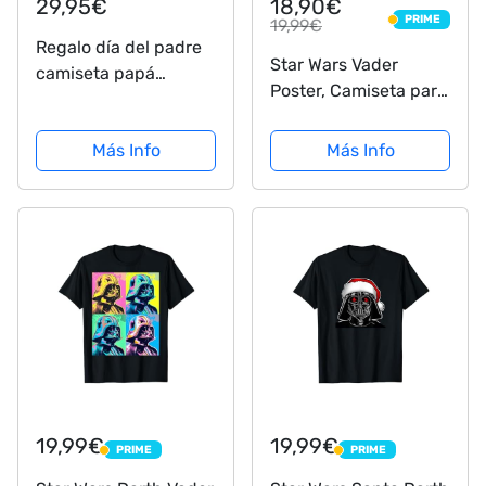
29,95€
18,90€
PRIME
19,99€
PRIME
Regalo día del padre
Star Wars Vader
camiseta papá
Poster, Camiseta para
personalizada + Body
Hombre, Negro (Black
o camiseta hijo/a
Blk), X-Large
Más Info
Más Info
Estilo Star Wars Jedi
Darth Vader de la
guerra de las galaxias
19,99€
19,99€
PRIME
PRIME
PRIME
PRIME