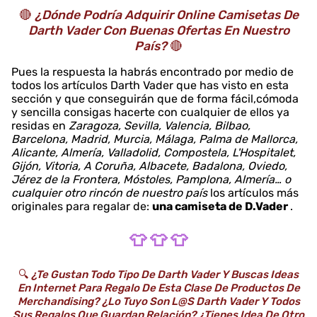
🔴
¿Dónde Podría Adquirir Online Camisetas De
Darth Vader Con Buenas Ofertas En Nuestro
País?
🔴
Pues la respuesta la habrás encontrado por medio de
todos los artículos Darth Vader que has visto en esta
sección y que conseguirán que de forma fácil,cómoda
y sencilla consigas hacerte con cualquier de ellos ya
residas en
Zaragoza, Sevilla, Valencia, Bilbao,
Barcelona, Madrid, Murcia, Málaga, Palma de Mallorca,
Alicante, Almería, Valladolid, Compostela, L'Hospitalet,
Gijón, Vitoria, A Coruña, Albacete, Badalona, Oviedo,
Jérez de la Frontera, Móstoles, Pamplona, Almería… o
cualquier otro rincón de nuestro país
los artículos más
originales para regalar de:
una camiseta de D.Vader
.
👕 👕 👕
🔍
¿Te Gustan Todo Tipo De Darth Vader Y Buscas Ideas
En Internet Para Regalo De Esta Clase De Productos De
Merchandising? ¿Lo Tuyo Son L@s Darth Vader Y Todos
Sus Regalos Que Guardan Relación? ¿Tienes Idea De Otro