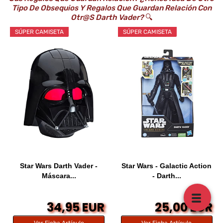
Tipo De Obsequios Y Regalos Que Guardan Relación Con
Otr@s Darth Vader?
🔍
SÚPER CAMISETA
SÚPER CAMISETA
Star Wars Darth Vader -
Star Wars - Galactic Action
Máscara...
- Darth...
34,95 EUR
25,00 EUR
Ver Ficha Artículo
Ver Ficha Artículo