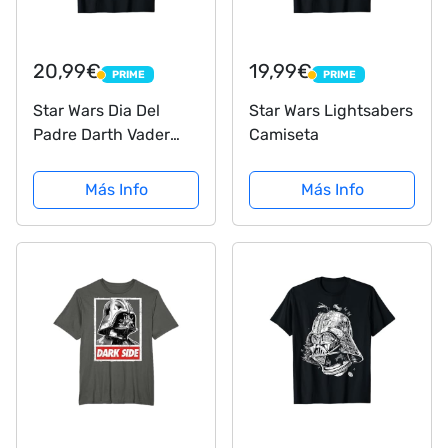
20,99€
19,99€
PRIME
PRIME
PRIME
PRIME
Star Wars Dia Del
Star Wars Lightsabers
Padre Darth Vader
Camiseta
Father Of The Year
Camiseta
Más Info
Más Info