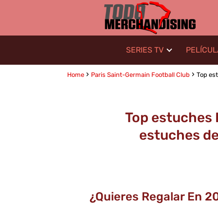
SERIES TV
PELÍCU
Home
Paris Saint-Germain Football Club
Top est
Top estuches P
estuches de 
¿Quieres Regalar En 2