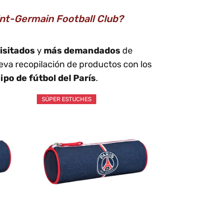
int-Germain Football Club?
isitados
y
más demandados
de
eva recopilación de productos con los
ipo de fútbol del París
.
SÚPER ESTUCHES