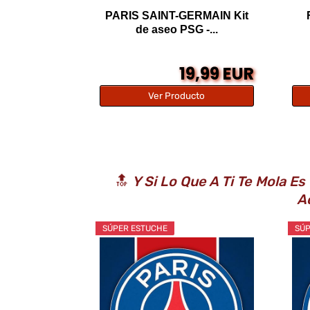
PARIS SAINT-GERMAIN Kit
de aseo PSG -...
19,99 EUR
Ver Producto
🔝
Y Si Lo Que A Ti Te Mola E
A
SÚPER ESTUCHE
SÚP