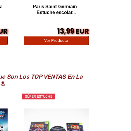
N
Paris Saint-Germain -
.
Estuche escolar...
EUR
13,99 EUR
Ver Producto
 Que Son Los TOP VENTAS En La
🔝
SÚPER ESTUCHE