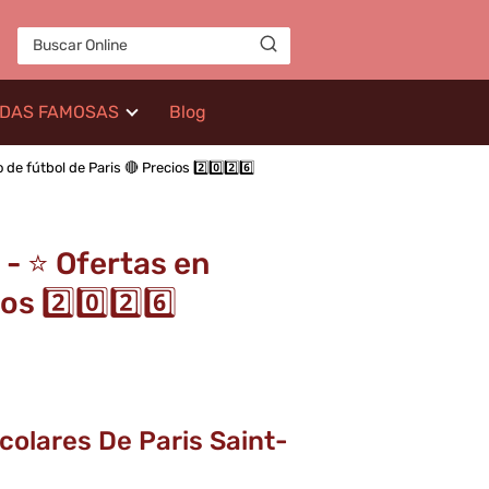
IDAS FAMOSAS
Blog
 fútbol de Paris 🔴 Precios 2️⃣0️⃣2️⃣6️⃣
- ⭐️ Ofertas en
 2️⃣0️⃣2️⃣6️⃣
olares De Paris Saint-