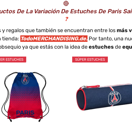
🔴
ctos De La Variación De Estuches De Paris Sa
❓
os y regalos que también se encuentran entre los
más v
 tienda:
TodoMERCHANDISING.de.
Por tanto, una nu
obsequio ya que estás con la idea de
estuches
de
equ
ER ESTUCHES
SÚPER ESTUCHES