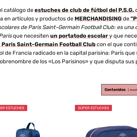
el catálogo de
estuches de club de fútbol del P.S.G.
ta en artículos y productos de
MERCHANDISING
de
"P
scolares de Paris Saint-Germain Football Club: es una
 Paris
que necesiten
un portatodo escolar
y que nece
e Paris Saint-Germain Football Club
con el que cont
 de Francia radicado en la capital parisina: París que s
sobrenombre de los «Los Parisinos» y que disputa sus p
Contenidos
most
ER ESTUCHES
SÚPER ESTUCHES