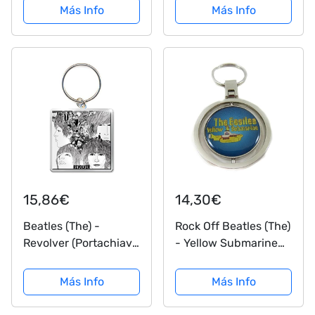
de Notas: Libreta de
Más Info
Más Info
apuntes - Regalo
Original y
Personalizado para
Maestras
15,86€
14,30€
Beatles (The) -
Rock Off Beatles (The)
Revolver (Portachiavi
- Yellow Submarine
Metallo) Rock
(Portachiavi Metallo)
Merchandising
Merchandising
Más Info
Más Info
Ufficiale