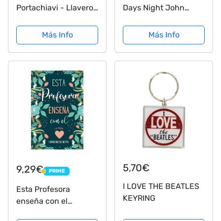
Portachiavi - Llavero
Days Night John
de Palladium 63 de
Lennon llavero con
los Beatles
licencia
Más Info
Más Info
5,70€
9,29€
PRIME
PRIME
I LOVE THE BEATLES
Esta Profesora
KEYRING
enseña con el
Corazón - Cuaderno