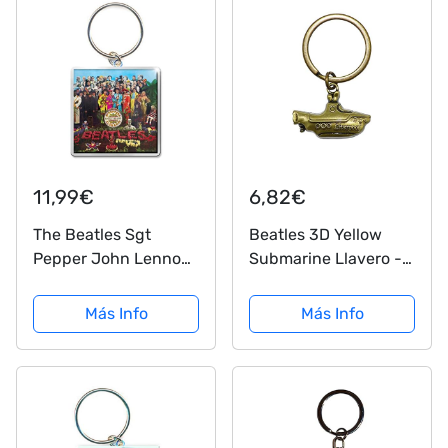
11,99€
6,82€
The Beatles Sgt
Beatles 3D Yellow
Pepper John Lennon
Submarine Llavero -
Album llavero con
Oro
licencia
Más Info
Más Info