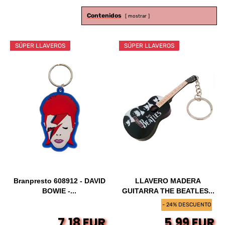
Contenidos
mostrar
SÚPER LLAVEROS
SÚPER LLAVEROS
Branpresto 608912 - DAVID
LLAVERO MADERA
BOWIE -...
GUITARRA THE BEATLES...
- 24% DESCUENTO
7,18 EUR
5,99 EUR