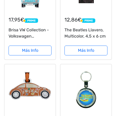
17,95€
12,86€
PRIME
PRIME
PRIME
PRIME
Brisa VW Collection -
The Beatles Llavero,
Volkswagen
Multicolor, 4,5 x 6 cm
Escarabajo Coche
Beetle Llavero
Más Info
Más Info
Vintage en una Caja
de Regalo, Anillo de
Llavero Retro,
Accesorios del Coche
como Idea de...