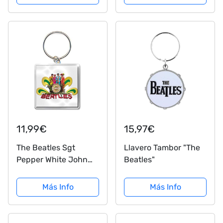
11,99€
15,97€
The Beatles Sgt
Llavero Tambor "The
Pepper White John
Beatles"
Lennon llavero con
licencia
Más Info
Más Info