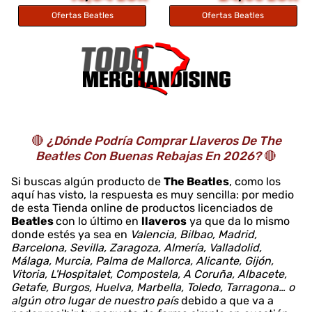
Ofertas Beatles
Ofertas Beatles
🔴
¿Dónde Podría Comprar Llaveros De The
Beatles Con Buenas Rebajas En 2026?
🔴
Si buscas algún producto de
The Beatles
, como los
aquí has visto, la respuesta es muy sencilla: por medio
de esta Tienda online de productos licenciados de
Beatles
con lo último en
llaveros
ya que da lo mismo
donde estés ya sea en
Valencia, Bilbao, Madrid,
Barcelona, Sevilla, Zaragoza, Almería, Valladolid,
Málaga, Murcia, Palma de Mallorca, Alicante, Gijón,
Vitoria, L'Hospitalet, Compostela, A Coruña, Albacete,
Getafe, Burgos, Huelva, Marbella, Toledo, Tarragona… o
algún otro lugar de nuestro país
debido a que va a