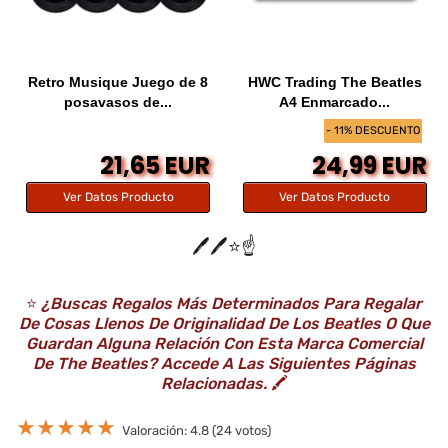
Retro Musique Juego de 8
HWC Trading The Beatles
posavasos de...
A4 Enmarcado...
- 11% DESCUENTO
21,65 EUR
24,99 EUR
Ver Datos Producto
Ver Datos Producto
🖊️🖊️⭐️☝️
⭐️
¿Buscas Regalos Más Determinados Para Regalar
De Cosas Llenos De Originalidad De Los Beatles O Que
Guardan Alguna Relación Con Esta Marca Comercial
De The Beatles? Accede A Las Siguientes Páginas
Relacionadas.
🖍️
★
★
★
★
★
Valoración: 4.8 (24 votos)