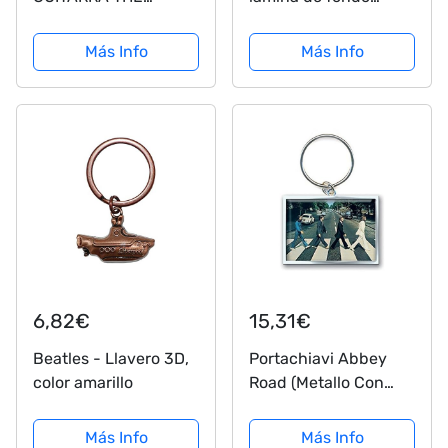
BEATLES EGK-0894
marino (color amarillo)
REGALO MUSICAL
Más Info
Más Info
ROCKMUSIC
6,82€
15,31€
Beatles - Llavero 3D,
Portachiavi Abbey
color amarillo
Road (Metallo Con
Foto Rettangolare)
Más Info
Más Info