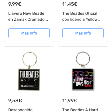
9,99€
11,45€
Llavero New Beatle
The Beatles Oficial
en Zamak Cromado y
con licencia Yellow
Esmaltado
Submarine Logo
Metal Spinning
Más Info
Más Info
Keyring
9,58€
11,99€
Desconocido
The Beatles A Hard