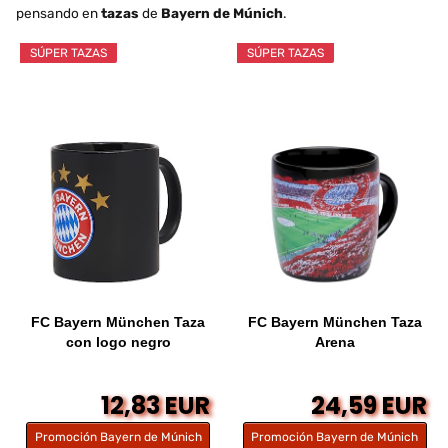
pensando en
tazas
de
Bayern de Múnich
.
SÚPER TAZAS
SÚPER TAZAS
FC Bayern München Taza
FC Bayern München Taza
con logo negro
Arena
12,83 EUR
24,59 EUR
Promoción Bayern de Múnich
Promoción Bayern de Múnich