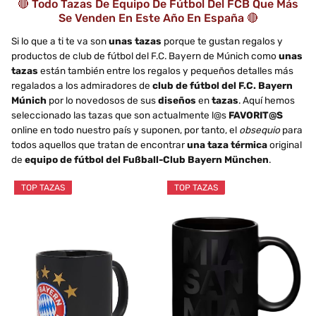
🔴 Todo Tazas De Equipo De Fútbol Del FCB Que Más
Se Venden En Este Año En España 🔴
Si lo que a ti te va son
unas tazas
porque te gustan regalos y
productos de club de fútbol del F.C. Bayern de Múnich como
unas
tazas
están también entre los regalos y pequeños detalles más
regalados a los admiradores de
club de fútbol del F.C. Bayern
Múnich
por lo novedosos de sus
diseños
en
tazas
. Aquí hemos
seleccionado las tazas que son actualmente l@s
FAVORIT@S
online en todo nuestro país y suponen, por tanto, el
obsequio
para
todos aquellos que tratan de encontrar
una taza térmica
original
de
equipo de fútbol del Fußball-Club Bayern München
.
TOP TAZAS
TOP TAZAS