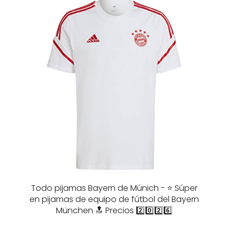
Todo pijamas Bayern de Múnich - ⭐️ Súper
en pijamas de equipo de fútbol del Bayern
München 🔝 Precios 2️⃣0️⃣2️⃣6️⃣