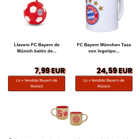
Llavero FC Bayern de
FC Bayern München Taza
Múnich balón de...
con logotipo...
7,99 EUR
24,59 EUR
Lo + Vendido Bayern de
Lo + Vendido Bayern de
Múnich
Múnich