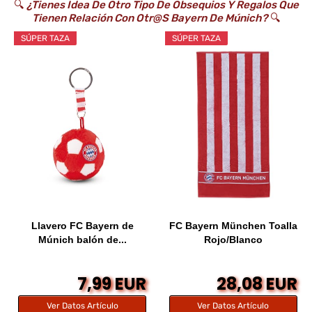
🔍
¿Tienes Idea De Otro Tipo De Obsequios Y Regalos Que
Tienen Relación Con Otr@s Bayern De Múnich?
🔍
SÚPER TAZA
SÚPER TAZA
Llavero FC Bayern de
FC Bayern München Toalla
Múnich balón de...
Rojo/Blanco
7,99 EUR
28,08 EUR
Ver Datos Artículo
Ver Datos Artículo