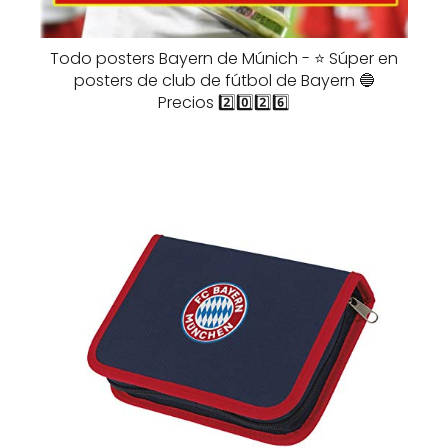
Todo posters Bayern de Múnich - ⭐️ Súper en
posters de club de fútbol de Bayern 🔵
Precios 2️⃣0️⃣2️⃣6️⃣