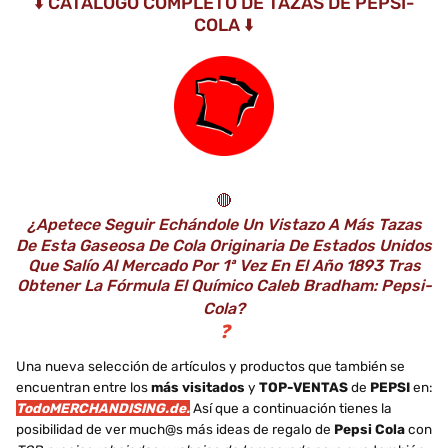
⬇️ CATÁLOGO COMPLETO DE TAZAS DE PEPSI-
COLA ⬇️
🔴
¿Apetece Seguir Echándole Un Vistazo A Más Tazas
De Esta Gaseosa De Cola Originaria De Estados Unidos
Que Salío Al Mercado Por 1ª Vez En El Año 1893 Tras
Obtener La Fórmula El Químico Caleb Bradham: Pepsi-
Cola?
❓
Una nueva selección de artículos y productos que también se
encuentran entre los
más visitados
y
TOP-VENTAS
de
PEPSI
en:
TodoMERCHANDISING.de.
Así que a continuación tienes la
posibilidad de ver much@s más ideas de regalo de
Pepsi Cola
con