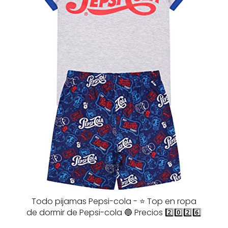
Todo pijamas Pepsi-cola - ⭐️ Top en ropa
de dormir de Pepsi-cola 🔵 Precios 2️⃣0️⃣2️⃣6️⃣