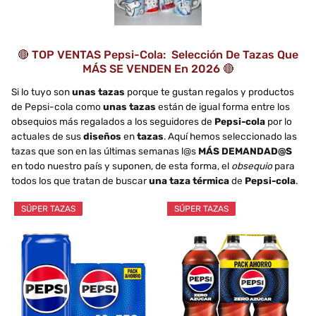
🔴 TOP VENTAS Pepsi-Cola: Selección De Tazas Que
MÁS SE VENDEN En 2026 🔴
Si lo tuyo son
unas tazas
porque te gustan regalos y productos
de Pepsi-cola como
unas tazas
están de igual forma entre los
obsequios más regalados a los seguidores de
Pepsi-cola
por lo
actuales de sus
diseños
en
tazas
. Aquí hemos seleccionado las
tazas que son en las últimas semanas l@s
MÁS DEMANDAD@S
en todo nuestro país y suponen, de esta forma, el
obsequio
para
todos los que tratan de buscar
una taza térmica
de
Pepsi-cola
.
SÚPER TAZAS
SÚPER TAZAS