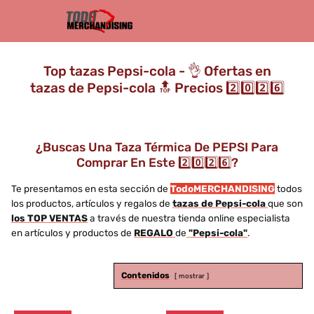
Top tazas Pepsi-cola - 👌 Ofertas en
tazas de Pepsi-cola 🔝 Precios 2️⃣0️⃣2️⃣6️⃣
¿Buscas Una Taza Térmica De PEPSI Para
Comprar En Este 2️⃣0️⃣2️⃣6️⃣?
Te presentamos en esta sección de
TodoMERCHANDISING
todos
los productos, artículos y regalos de
tazas de Pepsi-cola
que son
los TOP VENTAS
a través de nuestra tienda online especialista
en artículos y productos de
REGALO
de
"Pepsi-cola"
.
Contenidos
mostrar