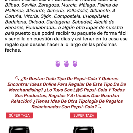
Bilbao, Sevilla, Zaragoza, Murcia, Málaga, Palma de
Mallorca, Alicante, Almería, Valladolid, Albacete, A
Coruña, Vitoria, Gijón, Compostela, L'Hospitalet,
Badalona, Oviedo, Cartagena, Sabadell, Alcalá de
Henares, Fuenlabrada… o algún otro lugar de nuestro
país
puesto que podrá recibir tu paquete de forma fácil
y sencilla en cuestión de días y así tener en tu casa ese
regalo que deseas hacer a lo largo de las próximas
fechas.
🍵 🍵 🍵
🔍
¿Te Gustan Todo Tipo De Pepsi-Cola Y Quieres
Encontrar Ideas Online Para Regalar De Este Tipo De De
Merchandising? ¿Lo Tuyo Son L@s Pepsi-Cola Y Todos
Sus Productos, Regalos Y Artículos Que Guardan
Relación? ¿Tienes Idea De Otra Tipología De Regalos
Relacionados Con Pepsi-Cola?
🔍
SÚPER TAZA
SÚPER TAZA