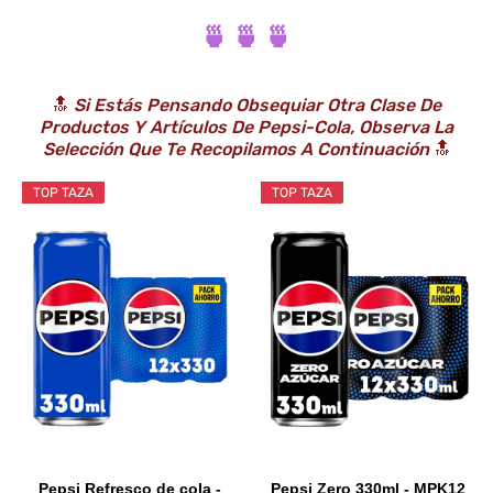
🍵 🍵 🍵
🔝
Si Estás Pensando Obsequiar Otra Clase De
Productos Y Artículos De Pepsi-Cola, Observa La
Selección Que Te Recopilamos A Continuación
🔝
TOP TAZA
TOP TAZA
Pepsi Refresco de cola -
Pepsi Zero 330ml - MPK12