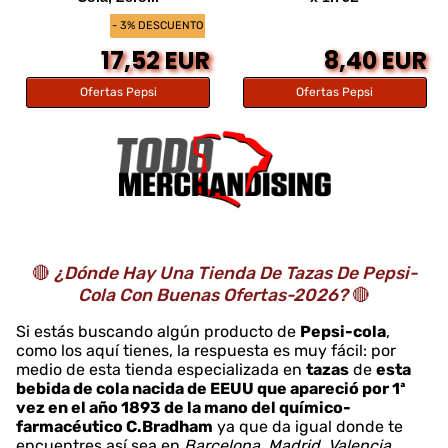
- 3% DESCUENTO
17,52 EUR
8,40 EUR
Ofertas Pepsi
Ofertas Pepsi
🔴
¿Dónde Hay Una Tienda De Tazas De Pepsi-
Cola Con Buenas Ofertas-2026?
🔴
Si estás buscando algún producto de
Pepsi-cola
,
como los aquí tienes, la respuesta es muy fácil: por
medio de esta tienda especializada en
tazas
de
esta
bebida de cola nacida de EEUU que apareció por 1ª
vez en el año 1893 de la mano del químico-
farmacéutico C.Bradham
ya que da igual donde te
encuentres así sea en
Barcelona, Madrid, Valencia,