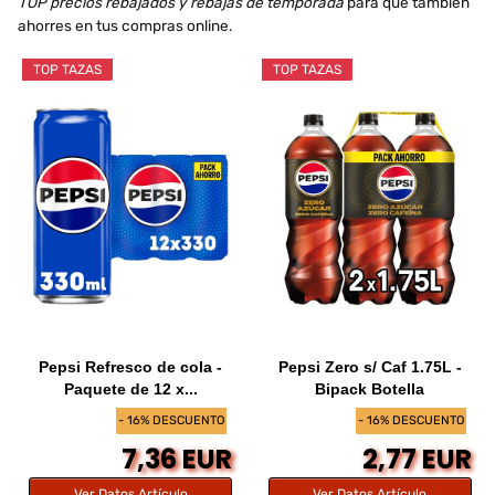
TOP precios rebajados y rebajas de temporada
para que también
ahorres en tus compras online.
TOP TAZAS
TOP TAZAS
Pepsi Refresco de cola -
Pepsi Zero s/ Caf 1.75L -
Paquete de 12 x...
Bipack Botella
- 16% DESCUENTO
- 16% DESCUENTO
7,36 EUR
2,77 EUR
Ver Datos Artículo
Ver Datos Artículo