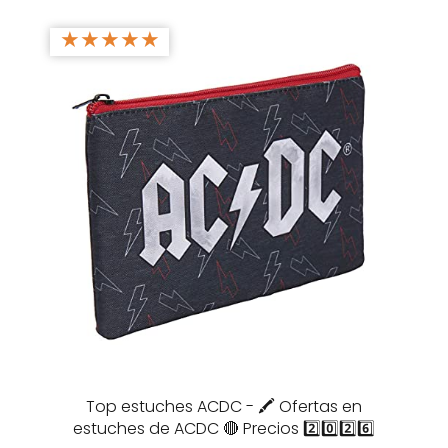
★
★
★
★
★
Top estuches ACDC - 🖍️ Ofertas en
estuches de ACDC 🔴 Precios 2️⃣0️⃣2️⃣6️⃣