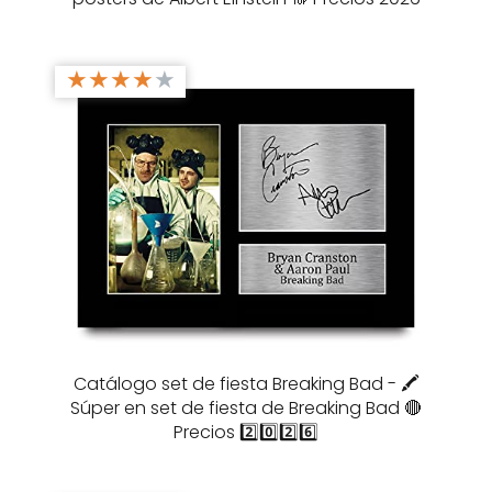
★
★
★
★
★
Catálogo set de fiesta Breaking Bad - 🖍️
Súper en set de fiesta de Breaking Bad 🔴
Precios 2️⃣0️⃣2️⃣6️⃣