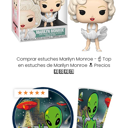
Comprar estuches Marilyn Monroe - ☝️ Top
en estuches de Marilyn Monroe 🔝 Precios
2️⃣0️⃣2️⃣6️⃣
★
★
★
★
★