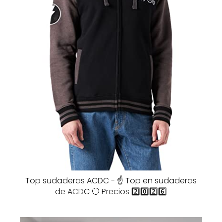
Top sudaderas ACDC - ☝️ Top en sudaderas
de ACDC 🔵 Precios 2️⃣0️⃣2️⃣6️⃣