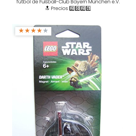
fútbol de Fußball-Club Bayern München e.V.
🔝 Precios 2️⃣0️⃣2️⃣6️⃣
★
★
★
★
★