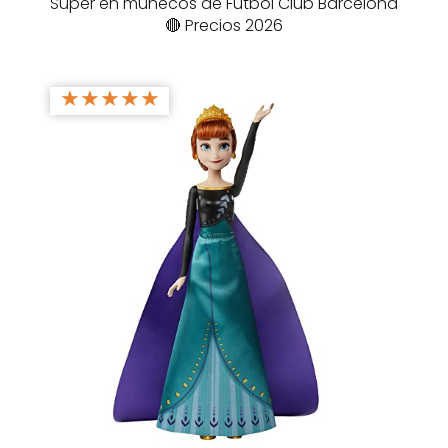
Súper en muñecos de Fútbol Club Barcelona
🔴 Precios 2026
★
★
★
★
★