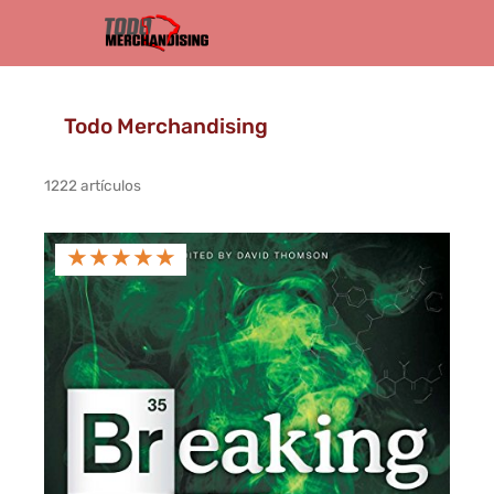
Todo Merchandising
1222 artículos
★
★
★
★
★