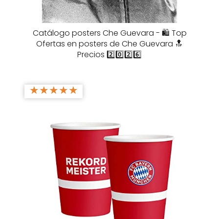
Catálogo posters Che Guevara - 🛍️ Top
Ofertas en posters de Che Guevara 🔝
Precios 2️⃣0️⃣2️⃣6️⃣
★
★
★
★
★